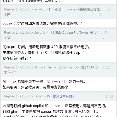
steam ，放弃 steam 是什么操作。。。
Replied to a topic by jerrylau5
什么都没干， codex 剩余额度还在往
5 月 10
›
日
下掉
codex 会定时自动发送请求，需要关闭“建议提示”
Replied to a topic by cloudnb
一月 GLM Coding Pro Token 消耗六
2 月 2
›
日
个亿
同样 pro 订阅，用着用着就报 429,限流直接不给用了。
生成速度感人，能用 6 个亿，我都怀疑你开 svip 了。
现在已经不续订了。
Replied to a topic by Hilong
minimax 的 coding plan 对比 GLM 的
1 月 29
›
日
怎么样？
Minimax 的模型能力一般，买了一个月，能力一般。
如果要买，建议按月买，买最便宜的那个
Replied to a topic by haha1
GML 限流也太难顶了
1 月 21 日
›
公司有订阅 github copilot 和 cursor ，正常使用，都是用不完的。
订阅 glm ，主要是想把 cursor 的次数用到我自己的项目上。