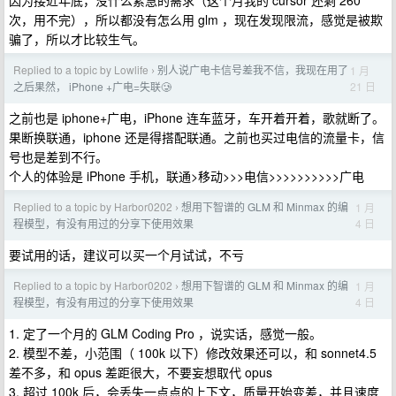
因为接近年底，没什么紧急的需求（这个月我的 cursor 还剩 260
次，用不完），所以都没有怎么用 glm ，现在发现限流，感觉是被欺
骗了，所以才比较生气。
Replied to a topic by Lowlife
别人说广电卡信号差我不信，我现在用了
1 月
›
21 日
之后果然， iPhone +广电=失联🥲
之前也是 iphone+广电，iPhone 连车蓝牙，车开着开着，歌就断了。
果断换联通，iphone 还是得搭配联通。之前也买过电信的流量卡，信
号也是差到不行。
个人的体验是 iPhone 手机，联通>移动>>>电信>>>>>>>>>>广电
Replied to a topic by Harbor0202
想用下智谱的 GLM 和 Minmax 的编
1 月
›
4 日
程模型，有没有用过的分享下使用效果
要试用的话，建议可以买一个月试试，不亏
Replied to a topic by Harbor0202
想用下智谱的 GLM 和 Minmax 的编
1 月
›
4 日
程模型，有没有用过的分享下使用效果
1. 定了一个月的 GLM Coding Pro ，说实话，感觉一般。
2. 模型不差，小范围（ 100k 以下）修改效果还可以，和 sonnet4.5
差不多，和 opus 差距很大，不要妄想取代 opus
3. 超过 100k 后，会丢失一点点的上下文，质量开始变差，并且速度