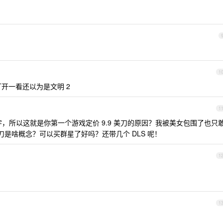
1
i 我打开一看还以为是文明 2
1
字，所以这就是你第一个游戏定价 9.9 美刀的原因？我被美女包围了也只
 美刀是啥概念？可以买群星了好吗？还带几个 DLS 呢！
1
1