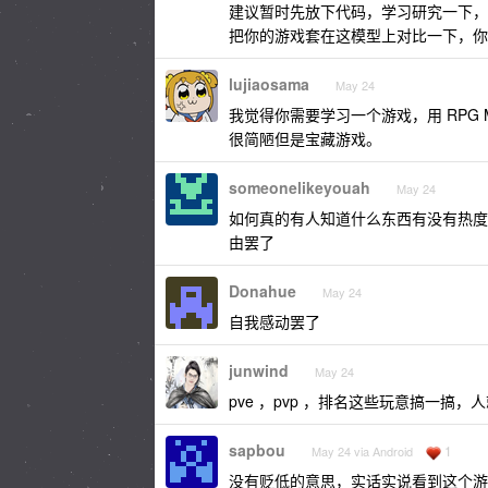
建议暂时先放下代码，学习研究一下，游
把你的游戏套在这模型上对比一下，你
lujiaosama
May 24
我觉得你需要学习一个游戏，用 RPG MA
很简陋但是宝藏游戏。
someonelikeyouah
May 24
如何真的有人知道什么东西有没有热度
由罢了
Donahue
May 24
自我感动罢了
junwind
May 24
pve ，pvp ，排名这些玩意搞一搞
sapbou
1
May 24 via Android
没有贬低的意思，实话实说看到这个游