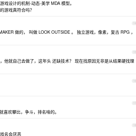
戏设计的机制-动态-美学 MDA 模型。
的游戏真符合吗？
1
KER 做的， 叫做 LOOK OUTSIDE 。 独立游戏，像素，复古 RPG ，
1
，他就自己去做了，这年头 还缺技术？ 现在找原因无非是从结果硬找理
1
1
，人就喜欢攀比，争斗，排名啥的。
1
戏名会厌恶