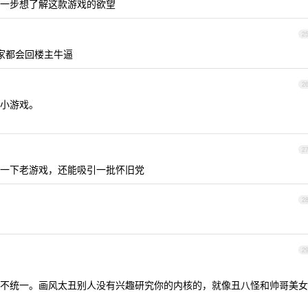
一步想了解这款游戏的欲望
2
大家都会回楼主牛逼
2
小游戏。
2
一下老游戏，还能吸引一批怀旧党
2
2
不统一。画风太丑别人没有兴趣研究你的内核的，就像丑八怪和帅哥美女