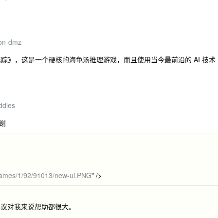
ion-dmz
《诡案迷踪》，这是一个硬核的海龟汤推理游戏，而且使用当今最前沿的 AI 技术
ddles
谢
games/1/92/91013/new-ui.PNG
" />
建议对我来说帮助都很大。