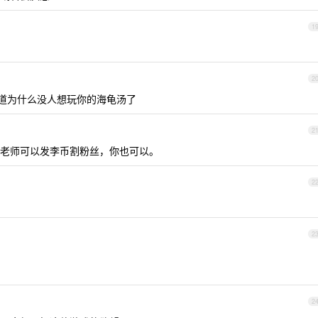
1
2
知道为什么没人想玩你的海龟汤了
2
老师可以发李币割粉丝，你也可以。
2
2
2