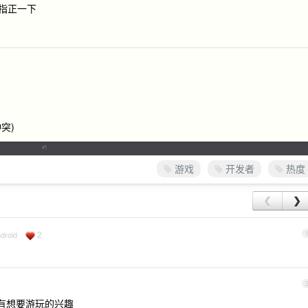
评指正一下
方冲突)
游戏
开发者
热度
❮
❯
2
droid
没有想要游玩的兴趣