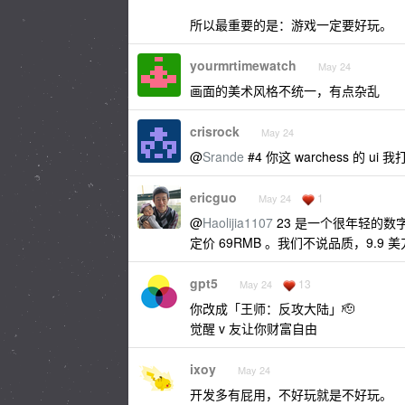
所以最重要的是：游戏一定要好玩。
yourmrtimewatch
May 24
画面的美术风格不统一，有点杂乱
crisrock
May 24
@
Srande
#4 你这 warchess 的 u
ericguo
1
May 24
@
Haolijia1107
23 是一个很年轻的数
定价 69RMB 。我们不说品质，9.9
gpt5
13
May 24
你改成「王师：反攻大陆」🫡
觉醒 v 友让你财富自由
ixoy
May 24
开发多有屁用，不好玩就是不好玩。