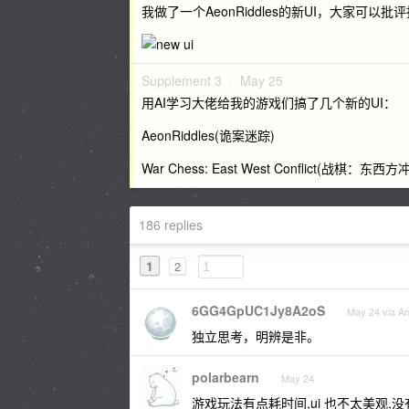
我做了一个AeonRiddles的新UI，大家可以批
Supplement 3 ·
May 25
用AI学习大佬给我的游戏们搞了几个新的UI：
AeonRiddles(诡案迷踪)
War Chess: East West Conflict(战棋：东西
186 replies
1
2
6GG4GpUC1Jy8A2oS
May 24 via An
独立思考，明辨是非。
polarbearn
May 24
游戏玩法有点耗时间,ui 也不太美观,