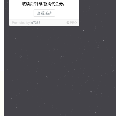
取续费/升级/新购代金券。
查看活动
Promoted by
id7368
PRO