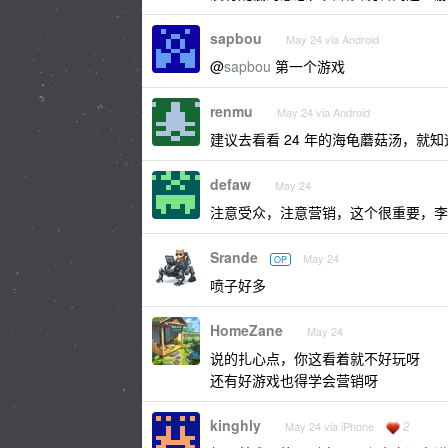
sapbou
May 24 via Android
@
sapbou
第一个游戏
renmu
May 24 via Android
建议去看看 24 年的海龟蘑菇汤，就
defaw
May 24
注意受众，注意营销，这个很重要，李
Srande
May 24
OP
喷子好多
HomeZane
May 24
说的扎心点，你这看着就不好玩呀
还有好游戏也得学会营销呀
kinghly
2
May 24 via iPhone