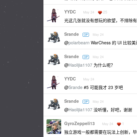
YYDC
25
May 24
光这几张就没有想玩的欲望，不排除有
Srande
May 24
OP
@
polarbearn
WarChess 的 UI 比
Srande
May 24
OP
@
Haolijia1107
为什么呢？
YYDC
May 24
@
Srande
#5 可能我才 23 岁吧
Srande
May 24
OP
@
Haolijia1107
没听懂，好吧，谢谢
GyroZeppeli13
1
May 24
独立游戏一般都需要在玩法上创新，毕