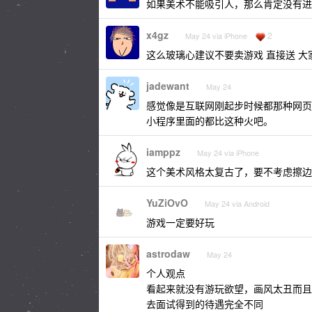
如果美术不能吸引人，那么肯定没有进
x4gz
2
May 24 via iPhone
这么玻璃心建议不要卖游戏 直接送 
jadewant
May 24
感觉像是互联网刚起步时候都那种网页
小程序里面的都比这种火吧。
iamppz
May 24 via iPhone
这个美术风格太复古了，要不考虑擦边
YuZiOvO
May 24 via Android
游戏一定要好玩
astrodaw
May 24
个人观点
看起来就没有游玩欲望，画风太丑而且
去面试得到的待遇完全不同