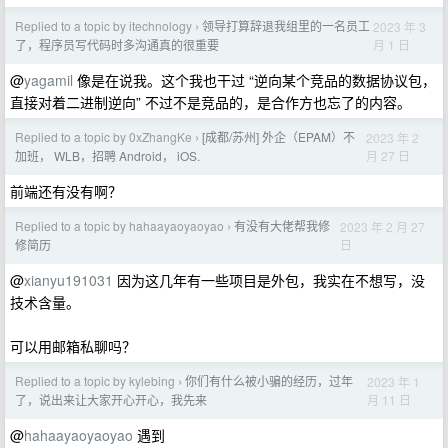
Replied to a topic by itechnology
领导打算辞退我组里的一名员工
2023 年 3
›
月 1 日
了，程序员写代码时多沟通真的很重要
@
yagamil
像是在说我。这个我也干过 “逆向某个竞品的数据协议包，
直接对着二进制逆向” 不过不是竞品的，是合作方也忘了的内容。
Replied to a topic by 0xZhangKe
[成都/苏州] 外企（EPAM）不
2023 年 2
›
月 27 日
加班， WLB，招聘 Android， iOS.
前端还有没有啊？
Replied to a topic by hahaayaoyaoyao
有没有大佬帮我修
2023 年 2 月 27
›
日
修简历
@
xianyu191031
因为这几年有一些项目是外包，我实在不想写，没
技术含量。
可以用邮箱私聊吗？
Replied to a topic by kylebing
你们有什么被小骗的经历，过年
2023 年 1
›
月 11 日
了，说出来让大家开心开心，我先来
@
hahaayaoyaoyao
遇到