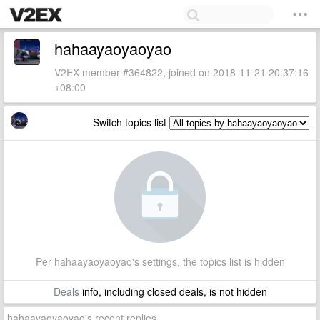
hahaayaoyaoyao
V2EX member #364822, joined on 2018-11-21 20:37:16
+08:00
Switch topics list
Per hahaayaoyaoyao's settings, the topics list is hidden
Deals
info, including closed deals, is not hidden
hahaayaoyaoyao's recent replies