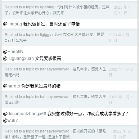
Replied to a topic by kylebing
你们有什么被小骗的经历，过年
2023 年 1
›
月 11 日
了，说出来让大家开心开心，我先来
@
imdong
我也做到过，当时还留了电话
Replied to a topic by ligiggy
苏州 ZOOM 客户端开发，需要
2023 年 1 月
›
10 日
C++什么水平
@
RheatiN
@
liuguangxuan
文凭要求很高
Replied to a topic by hahaayaoyaoyao
这几年来，感觉人生
2023 年 1 月 2
›
日
毫无出路
@
hardto
你是我见过最坏的猪
Replied to a topic by hahaayaoyaoyao
这几年来，感觉人生
2023 年 1 月 1
›
日
毫无出路
@
documentzhangx66
我只想过得好一点，咋就变成功学看多了？
@
wu67
Replied to a topic by hahaayaoyaoyao
把以前开发的《狼吃
2022 年 12
›
月 30 日
羊》游戏，重新整了一遍, 还加上了音效