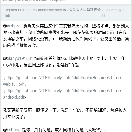
Replied to a topic by hahaayaoyaoyao
有没有大佬帮我修修
2023 年 3 月 4
›
日
简历
@
wzhpro
"想想怎么突出这个" 其实我简历写的一些技术点，都是别人
做不出来的（我身边的同事做不出来，即使花很久的时间；而且在我
发博客之前，网络也没有。）, 我简历把他们简化了，要突出的话，简
历的描述就很复杂。
@
xianyu191031
“前端相关的优化点比较中规中矩” 同上，主要工作
中规中矩，反正网上能搜到，没啥好写的。
<
https://github.com/ZTFtrue/My-note/blob/main/Resume/ztftrue-
web-full.pdf
>
<
https://github.com/ZTFtrue/My-note/blob/main/Resume/ztftrue-
android.pdf
>
我又更新了简历。顺便说一下，我是自学的，不是培训班，曾经被人
用专业说了。
@
sshang
是你工具有问题，或者网络有问题（大概率）。