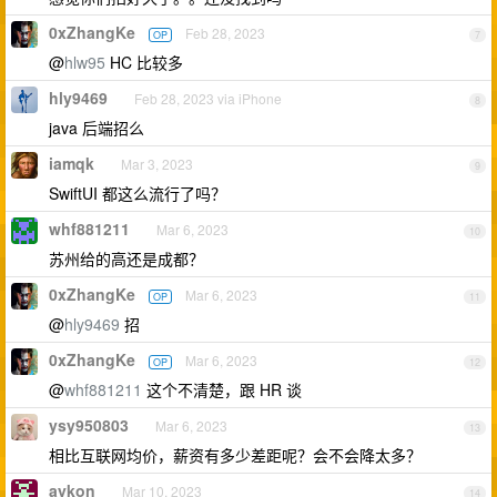
0xZhangKe
Feb 28, 2023
OP
7
@
hlw95
HC 比较多
hly9469
Feb 28, 2023 via iPhone
8
java 后端招么
iamqk
Mar 3, 2023
9
SwiftUI 都这么流行了吗？
whf881211
Mar 6, 2023
10
苏州给的高还是成都？
0xZhangKe
Mar 6, 2023
OP
11
@
hly9469
招
0xZhangKe
Mar 6, 2023
OP
12
@
whf881211
这个不清楚，跟 HR 谈
ysy950803
Mar 6, 2023
13
相比互联网均价，薪资有多少差距呢？会不会降太多？
aykon
Mar 10, 2023
14