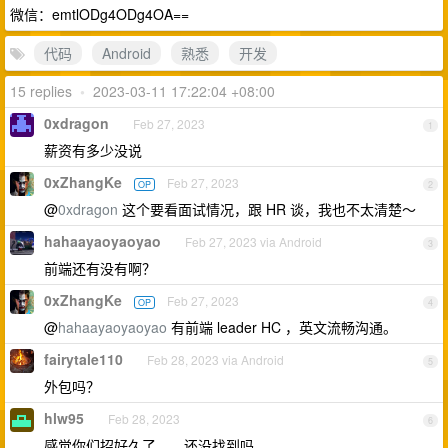
微信：emtlODg4ODg4OA==
代码
Android
熟悉
开发
15 replies
•
2023-03-11 17:22:04 +08:00
0xdragon
Feb 27, 2023
1
薪资有多少没说
0xZhangKe
Feb 27, 2023
OP
2
@
0xdragon
这个要看面试情况，跟 HR 谈，我也不太清楚～
hahaayaoyaoyao
Feb 27, 2023 via Android
3
前端还有没有啊？
0xZhangKe
Feb 27, 2023
OP
4
@
hahaayaoyaoyao
有前端 leader HC ，英文流畅沟通。
fairytale110
Feb 28, 2023 via Android
5
外包吗？
hlw95
Feb 28, 2023
6
感觉你们招好久了。。还没找到吗