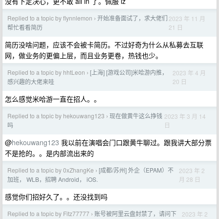
没有下定决心，更不敢 all in 了。佩服 lz
Replied to a topic by flynnlemon
开始准备面试了，求大佬们
2023 年 11 月
›
21 日
帮忙看看简历
简历没啥问题，应该不会被卡简历。不过好奇为什么从私募去互联
网，做业务的更偏上层，而且业务更卷，热钱也少。
Replied to a topic by hhtLeon
[上海] [游戏公司]米哈游内推，
2023 年 4 月
›
20 日
感兴趣的大佬来哇
怎么感觉米哈游一直在招人。。
Replied to a topic by hekouwang123
现在做黄牛这么挣钱
2023 年 3 月 14
›
日
吗
@
hekouwang123
我以前在演唱会门口跟黄牛聊过。跟我讲大部分票
不是抢的。。是内部流出来的
Replied to a topic by 0xZhangKe
[成都/苏州] 外企（EPAM）不
2023 年 2
›
月 28 日
加班， WLB，招聘 Android， iOS.
感觉你们招好久了。。还没找到吗
Replied to a topic by Fitz77777
账号被阿里云盘封禁了，请问下
2023 年 2
›