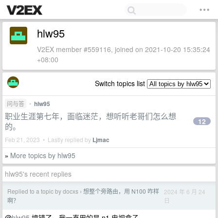
hlw95
V2EX member #559116, joined on 2021-10-20 15:35:24
+08:00
Switch topics list
问与答
•
hlw95
职业生涯第七年，面临迷茫，想听听老哥们怎么想
12
的。
Feb 21, 2023 • Lastly replied by
Ljmac
More topics by hlw95
»
hlw95's recent replies
Replied to a topic by docxs
想整个旁路由，用 N100 咋样
2024 年 6 月 24
›
日
啊？
@
hlw95
搞错了，我一直用的是 n1 电视盒子