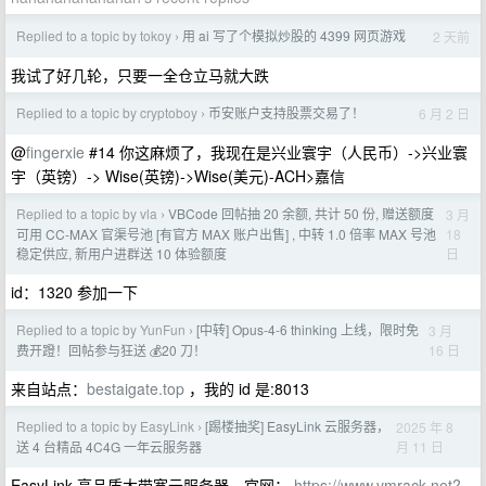
Replied to a topic by tokoy
用 ai 写了个模拟炒股的 4399 网页游戏
2 天前
›
我试了好几轮，只要一全仓立马就大跌
Replied to a topic by cryptoboy
币安账户支持股票交易了！
6 月 2 日
›
@
fingerxie
#14 你这麻烦了，我现在是兴业寰宇（人民币）->兴业寰
宇（英镑）-> Wise(英镑)->Wise(美元)-ACH>嘉信
Replied to a topic by vla
VBCode 回帖抽 20 余额, 共计 50 份, 赠送额度
3 月
›
18
可用 CC-MAX 官渠号池 [有官方 MAX 账户出售] , 中转 1.0 倍率 MAX 号池
日
稳定供应, 新用户进群送 10 体验额度
id：1320 参加一下
Replied to a topic by YunFun
[中转] Opus-4-6 thinking 上线，限时免
3 月
›
16 日
费开蹬！回帖参与狂送 💰20 刀！
来自站点：
bestaigate.top
，我的 id 是:8013
Replied to a topic by EasyLink
[踢楼抽奖] EasyLink 云服务器，
2025 年 8
›
月 11 日
送 4 台精品 4C4G 一年云服务器
EasyLink 高品质大带宽云服务器，官网：
https://www.vmrack.net?