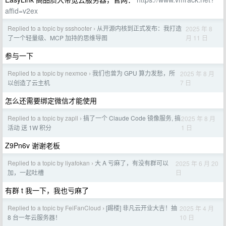
affid=v2ex
Replied to a topic by ssshooter
从开源内核到正式发布：我打造
2025 年 8
›
月 11 日
了一个轻量级、MCP 加持的思维导图
参与一下
Replied to a topic by nexmoe
我们也曾为 GPU 算力发愁，所
2025 年 8 月
›
7 日
以创造了云主机
怎么还需要绑定微信才能使用
Replied to a topic by zapll
搞了一个 Claude Code 镜像服务, 搞
2025 年 8 月
›
1 日
活动 送 1W 积分
Z9Pn6v 谢谢老板
Replied to a topic by liyafokan
大 A 亏麻了，有没有群可以
2025 年 6 月 20
›
日
加，一起吐槽
有群 t 我一下，我也亏麻了
Replied to a topic by FeiFanCloud
[踢楼] 非凡云开业大吉！抽
2025 年 4 月
›
10 日
8 台一年云服务器！