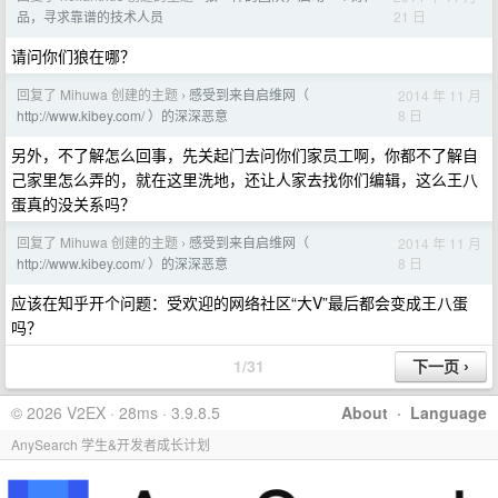
21 日
品，寻求靠谱的技术人员
请问你们狼在哪？
回复了 Mihuwa 创建的主题
感受到来自启维网（
2014 年 11 月
›
8 日
http://www.kibey.com/ ）的深深恶意
另外，不了解怎么回事，先关起门去问你们家员工啊，你都不了解自
己家里怎么弄的，就在这里洗地，还让人家去找你们编辑，这么王八
蛋真的没关系吗？
回复了 Mihuwa 创建的主题
感受到来自启维网（
2014 年 11 月
›
8 日
http://www.kibey.com/ ）的深深恶意
应该在知乎开个问题：受欢迎的网络社区“大V”最后都会变成王八蛋
吗？
1/31
© 2026 V2EX · 28ms · 3.9.8.5
About
·
Language
AnySearch 学生&开发者成长计划