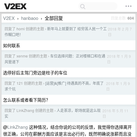
V2EX
hanbaoo
全部回复
回复总数
604
›
›
回复了 homi 创建的主题
新年马上就要到了 给穷苦人民一个工
2018 年 2 月 7
›
日
作糊口吧！
如何联系
回复了 xenme 创建的主题
车位选择问题：正对楼梯口和在通
2018 年 1 月 9
›
日
风管道下
选停好后主驾门旁边是柱子的车位
回复了 121 创建的主题
[运营]&[推广] 待遇真的不高，年底了
2018 年 1 月 9
›
日
求个坑
怎么联系或者看下简历？
回复了 LinkZhang 创建的主题
人走茶凉，职场就是这么现
2016 年 5 月 11
›
日
实
@
LinkZhang
这种情况，结合你说的公司的反馈，我觉得你选择离开
很正确，公司在薪酬方面应该是言出必行的，既然明确说涨薪而且没