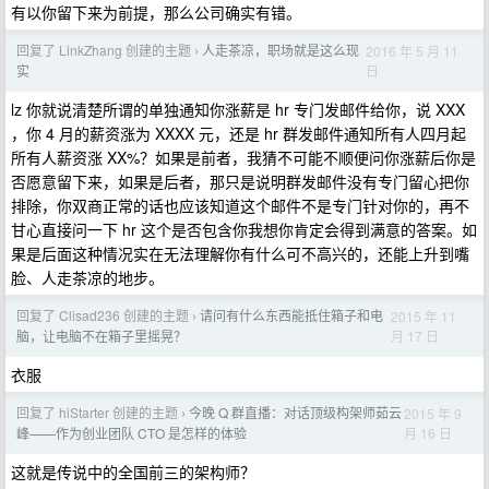
有以你留下来为前提，那么公司确实有错。
回复了 LinkZhang 创建的主题
人走茶凉，职场就是这么现
2016 年 5 月 11
›
日
实
lz 你就说清楚所谓的单独通知你涨薪是 hr 专门发邮件给你，说 XXX
，你 4 月的薪资涨为 XXXX 元，还是 hr 群发邮件通知所有人四月起
所有人薪资涨 XX%？如果是前者，我猜不可能不顺便问你涨薪后你是
否愿意留下来，如果是后者，那只是说明群发邮件没有专门留心把你
排除，你双商正常的话也应该知道这个邮件不是专门针对你的，再不
甘心直接问一下 hr 这个是否包含你我想你肯定会得到满意的答案。如
果是后面这种情况实在无法理解你有什么可不高兴的，还能上升到嘴
脸、人走茶凉的地步。
回复了 Clisad236 创建的主题
请问有什么东西能抵住箱子和电
2015 年 11
›
月 17 日
脑，让电脑不在箱子里摇晃？
衣服
回复了 hiStarter 创建的主题
今晚 Q 群直播：对话顶级构架师茹云
2015 年 9
›
月 16 日
峰——作为创业团队 CTO 是怎样的体验
这就是传说中的全国前三的架构师？