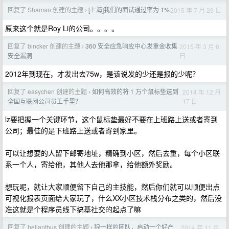
回复了 Shaman 创建的主题
[上海]我们的面试通过率为 1%
2015 年 7 月 29 日
›
原来这个就是Roy Li的公司。。。。
回复了 bincker 创建的主题
360 安全应急响应中心发重金收集
2015 年 3 月 6
›
日
安全漏洞
2012年到现在，才发出去75w，是该说发的少还是报的少呢？
回复了 easychen 创建的主题
如何高效的将 1 万个鼠标垫送到
2014 年 12 月
›
17 日
全国互联网公司员工手里？
lz要把握一个关键环节，这个鼠标垫最好不要在上班路上送或者寄到
公司；最佳的是下班路上送或者寄到家里。
可以让想要的人留下邮寄地址，精确到小区，然后去重，每个小区联
系一个人，寄给他，其他人去他那拿，给他额外奖励。
想玩呢，就让大家顺便留下自己的主技能，然后你们就可以顺便出点
可视化报表页面给大家玩了，什么XX小区技术栈分布之类的，然后没
准这就是个程序员线下搞基社交的起点了嘛
回复了 helianthus 创建的主题
狼一样的团队，启动一个好产
2014 年 11 月
›