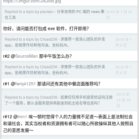
https://i.imgur.com/JIxJvIb.jpg
Replied to a topic by plantain
分享自用的 PC 端的 news 聚
2016 年 1 月 31
›
日
合工具
你好，请问能否打包成 exe 软件，打开即用？
Replied to a topic by Clisad236
求推荐一款良心团队的外卖
2016 年 1
›
月 4 日
app，拒绝黑作坊和地沟油，坐标杭州。
r#2 @
SourceMan
那中午饭怎么办？
Replied to a topic by Clisad236
求推荐一款良心团队的外卖
2016 年 1
›
月 4 日
app，拒绝黑作坊和地沟油，坐标杭州。
r#1 @
fwrq41251
那请问还有其他中餐店面推荐吗？
2015 年
Replied to a topic by Clisad236
如果仅仅用手机接受验证码注册
›
12 月 16
了一个服务，那么该服务提供商能查到机主姓名等信息吗？
日
r#12 @
imn1
唉～顿时觉得个人的力量微不足道～表面上是法制社会
和谐社会，其实当权者和资源拥有者可以随心所欲操纵其他人按照自
己的意愿发展～