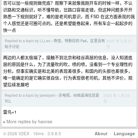
否可以加一些规则做兜底？观察下来就像我刚开车的时候一样，不认
识路和交通标识，听不懂导航，岔路口容易走错，但这种问题多开开
熟悉一下规则就好了，难的是老司机意识，而 FSD 在这方面表现的我
个人感觉还是可圈可点的。还是希望能卷起来，所有车企一起起步的
快一点
Replied to a topic by LLLeo
奇怪，特斯拉的 Fsd，区里没有
2025 年 2 月 27
›
日
帖子讨论
两边的人都太极端了，接触不到北京和硅谷高层的信息，没人知道底
层的原因是什么，为了流量吹的吹，喷的喷，没看到一个专业理性的
分析。但事实确实是和北美的表现差很多，和国内的头部也差很多，
唯一能确定的是它确实很自信，行为表现很老司机，其他不评价，观
望后续发展吧
Replied to a topic by jaredyam
买电视，纠结选海信还是
2025 年 1 月 24
›
日
TCL
雷鸟+1
More replies by haonse
»
© 2026 V2EX · 16ms · 3.9.8.5
About
·
Language