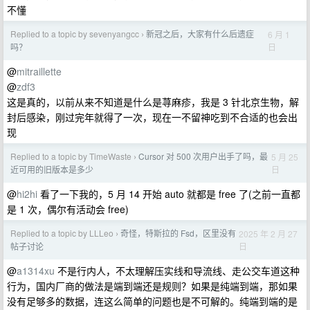
不懂
Replied to a topic by sevenyangcc
新冠之后，大家有什么后遗症
6 月 1
›
日
吗？
@
mitraillette
@
zdf3
这是真的，以前从来不知道是什么是荨麻疹，我是 3 针北京生物，解
封后感染，刚过完年就得了一次，现在一不留神吃到不合适的也会出
现
Replied to a topic by TimeWaste
Cursor 对 500 次用户出手了吗，最
5 月 25
›
日
近可用的旧版本是多少
@
hi2hi
看了一下我的，5 月 14 开始 auto 就都是 free 了(之前一直都
是 1 次，偶尔有活动会 free)
Replied to a topic by LLLeo
奇怪，特斯拉的 Fsd，区里没有
2025 年 2 月 27
›
日
帖子讨论
@
a1314xu
不是行内人，不太理解压实线和导流线、走公交车道这种
行为，国内厂商的做法是端到端还是规则？如果是纯端到端，那如果
没有足够多的数据，连这么简单的问题也是不可解的。纯端到端的是