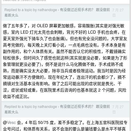
Replied to a topic by nathandoge
有没做过近视手术的？ 跟没做前
7 月 27
›
日
差距大么
做了五年多了，对 OLED 屏幕更加敏感，容易酸胀(其实是对强光敏
感，室内 LED 灯光太亮也会刺眼，背光不好的 LCD 手机也会疼，在
夏天室外强光下骑车久了也会胀痛)。但也有完全没问题的，大学室友
高考完做的，每天晚上关灯看小说，一点毛病也没有。手术本身是有
副作用的，和个人体质有关。虽然不能否认它的积极性，不戴镜确实
轻松很多，但时间久了感觉也就这样(其实就是没必要，如果是为了形
象管理就更没必要了)，倒不是说什么马化腾做不做，手术成熟不成
熟，而是确实没太大必要，除非当兵或者极限运动。我当时是因为经
常运动暴汗不方便做的，现在年纪大了，连出汗的机会都少了，摘不
摘镜对生活基本没有影响。做了之后可能出现的症状就是畏光、干
涩，症状或轻或重，在医院里术后咨询的也基本就这 2 个问题，风险
收益不成正比。
Replied to a topic by nathandoge
有没做过近视手术的？ 跟没做前
7 月 27
›
日
差距大么
@
Vesc
会，4 年后 50/75 度，差不多稳定了。在上海五官科医院挂专
业号问过，和体质有关系，说不会涨的要么是骗钱要么是水平不够真