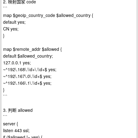
2. 映射国家 code
```
map $geoip_country_code $allowed_country {
default yes;
CN yes;
}
map $remote_addr $allowed {
default $allowed_country;
127.0.0.1 yes;
~^192\.168\.\\d+\.\\d+$ yes;
~^192\.167\.0\.\\d+$ yes;
~^192\.166\.1\.\\d+$ yes;
}
```
3. 判断 allowed
```
server {
listen 443 ssl;
if ($allowed != yes) {