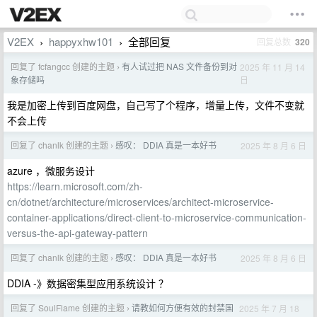
V2EX
happyxhw101
全部回复
回复总数
320
›
›
回复了 fcfangcc 创建的主题
有人试过把 NAS 文件备份到对
2025 年 11 月 14
›
日
象存储吗
我是加密上传到百度网盘，自己写了个程序，增量上传，文件不变就
不会上传
回复了 chanlk 创建的主题
感叹： DDIA 真是一本好书
2025 年 8 月 6 日
›
azure ，微服务设计
https://learn.microsoft.com/zh-
cn/dotnet/architecture/microservices/architect-microservice-
container-applications/direct-client-to-microservice-communication-
versus-the-api-gateway-pattern
回复了 chanlk 创建的主题
感叹： DDIA 真是一本好书
2025 年 8 月 6 日
›
DDIA -》数据密集型应用系统设计 ？
回复了 SoulFlame 创建的主题
请教如何方便有效的封禁国
2025 年 7 月 18
›