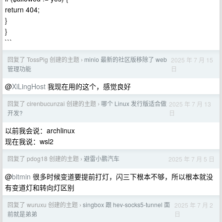
return 404;
}
}
```
回复了 TossPig 创建的主题
minio 最新的社区版移除了 web
2025 年 7 月 15
›
日
管理功能
@
XiLingHost
我现在用的这个，感觉良好
回复了 cirenbucunzai 创建的主题
哪个 Linux 发行版适合做
2025 年 7 月 13
›
日
开发?
以前我会说：archlinux
现在我说：wsl2
回复了 pdog18 创建的主题
避雷小鹏汽车
2025 年 7 月 5 日
›
@
bitmin
很多时候变道要提前打灯，闪三下根本不够，所以根本就没
有变道灯和转向灯区别
回复了 wuruxu 创建的主题
singbox 跟 hev-socks5-tunnel 面
2025 年 7 月 2
›
日
前就是弟弟