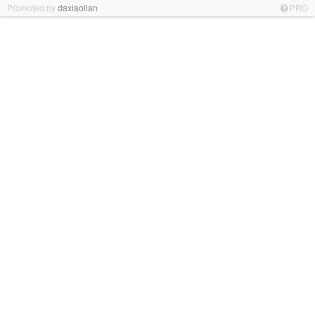
Promoted by
daxiaolian
PRO