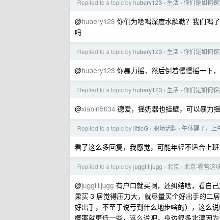
Replied to a topic by
hubery123
生活
你们是如何保
›
›
@
hubery123
你们为啥喝深度水解勒？我们喝了
吗
Replied to a topic by
hubery123
生活
你们是如何保
›
›
@
hubery123
你暴力摇，然后倒着慢慢摇一下，
Replied to a topic by
hubery123
生活
你们是如何保
›
›
@
xiabin5634
德爱，摇奶器也挂壁，可以暴力摇
Replied to a topic by
littleG
职场话题
午休醒了，上
›
›
看了这么多回复，我感觉，可能年轻不适合上班
Replied to a topic by
jugglllljugg
北京
北京-霍营这
›
›
@
jugglllljugg
有户口就买啊，还纠结啥，看自己
果买 3 居觉得压力大，就尽量买个好出手的二居
好出手，不至于说亏到什么地步啥的），这么说
概率就更低一些，这么说吧，身边很多北漂因为