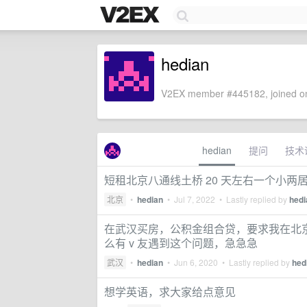
hedian
V2EX member #445182, joined on
hedian
提问
技术
短租北京八通线土桥 20 天左右一个小两
北京
•
hedian
•
Jul 7, 2022
• Lastly replied by
hedi
在武汉买房，公积金组合贷，要求我在北
么有 v 友遇到这个问题，急急急
武汉
•
hedian
•
Jun 6, 2020
• Lastly replied by
hed
想学英语，求大家给点意见