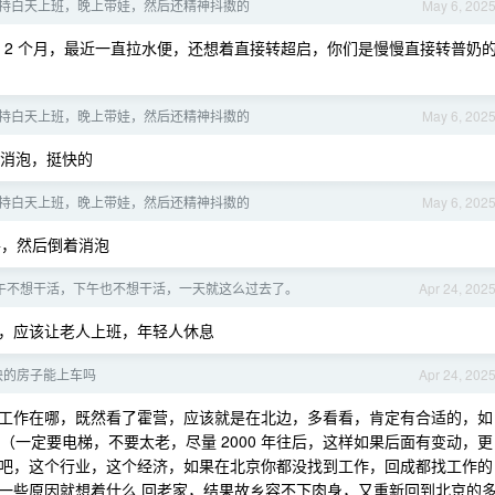
持白天上班，晚上带娃，然后还精神抖擞的
May 6, 202
 2 个月，最近一直拉水便，还想着直接转超启，你们是慢慢直接转普奶
持白天上班，晚上带娃，然后还精神抖擞的
May 6, 202
消泡，挺快的
持白天上班，晚上带娃，然后还精神抖擞的
May 6, 202
，然后倒着消泡
午不想干活，下午也不想干活，一天就这么过去了。
Apr 24, 202
，应该让老人上班，年轻人休息
块的房子能上车吗
Apr 24, 202
工作在哪，既然看了霍营，应该就是在北边，多看看，肯定有合适的，如
（一定要电梯，不要太老，尽量 2000 年往后，这样如果后面有变动，更
吧，这个行业，这个经济，如果在北京你都没找到工作，回成都找工作的
一些原因就想着什么 回老家，结果故乡容不下肉身，又重新回到北京的