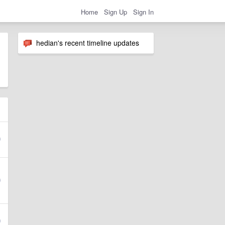
Home
Sign Up
Sign In
hedian's recent timeline updates