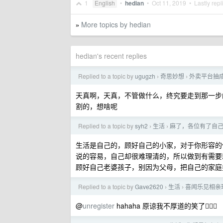
1
English
•
hedian
•
Oct 11, 2019
• Lastly repl
More topics by hedian
»
hedian's recent replies
Replied to a topic by
ugugzh
奇思妙想
外卖平台抽
›
›
天真啊，天真，不管做什么，终究要走到那一步
割的，想啥呢
Replied to a topic by
syh2
生活
麻了，各位有了自
›
›
生活是自己的，顾好自己的小家，对于你形容的
说的容易，自己却很难理清的，所以做到有需要
顾好自己老婆孩子，别因为父母，把自己的家庭
Replied to a topic by
Gave2620
生活
喜闻乐见相亲
›
›
@
unregister
hahaha 原谅我不厚道的笑了🤦🏻‍♀️