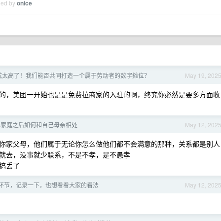
ied by
onice
成太高了！我们能否共同打造一个属于劳动者的数字摊位？
May 19, 202
的，美团一开始也是是免费拉商家的入驻的啊，终究你必然是要多方面收
己家庭之后如何和自己母亲相处
May 12, 202
你家父母，他们属于无论你怎么做他们都不会满意的那种，关系都是别人
就去，没事就少联系，不是不孝，是不愚孝
搞丢了
环节，记录一下，也想看看大家的看法
May 12, 202