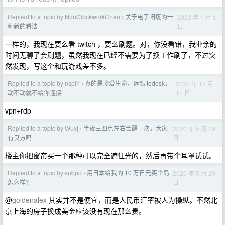
Replied to a topic by NonClockworkChen
关于电子阳痿的一
2023 年 1 月 1
›
日
种新的看法
一样的，我现在要么看 twitch ，要么刷题。对，你没看错，我业余的
时间无聊了会刷题，虽然我现在已经不需要为了换工作刷了，不过突
然发现，写这个和玩游戏差不多。
Replied to a topic by nspih
真的是珍爱生命，远离 todesk，
2022 年 12 月
›
17 日
动不动就不给你连接
vpn+rdp
Replied to a topic by Wuxj
半夜三四点左右会醒一次，大家
2020 年 5 月 29
›
日
有良方吗
楼主你把窗帘买一个那种可以完全遮住光的，然后再带个耳罩试试。
Replied to a topic by subpo
用日本给我的 10 万日元买个岛
2020 年 5 月 29
›
日
怎么样？
@
goldenalex
其实并不是便宜，而是人民币汇率被人为操纵。不然北
京上海的房子换成美金应该没有现在那么贵。