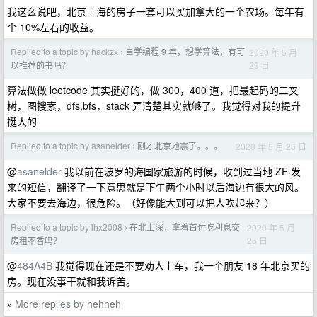
我这么说吧，北京上海的房子一套可以买加拿大的一个农场。每年有
个 10%左右的收益。
Replied to a topic by hackzx
自学编程 9 年，想学算法，有可
2020 年 5 月
›
29 日
以推荐的书吗？
算法做做 leetcode 其实挺好的，做 300，400 道，把最起码的二叉
树，图搜索，dfs,bfs，stack 弄清楚其实就够了。我觉得对我的提升
挺大的
Replied to a topic by asanelder
刚才北京地震了。。。
2020 年 5 月 26 日
›
@
asanelder
我以前在波罗的海国家旅游的时候，收到过当地 ZF 发
来的短信，翻译了一下意思就是下午两个小时以后海边有很大的风。
大家不要去海边，很危险。（好像能大到可以把人吹起来？）
Replied to a topic by lhx2008
在北上深，拿着首付吃利息交
2020 年 5 月
›
25 日
房租不香吗？
@
484A4B
我觉得现在还是不要劝人上车，我一个朋友 18 年北京买的
房。现在没事干就和我诉苦。
More replies by hehheh
»