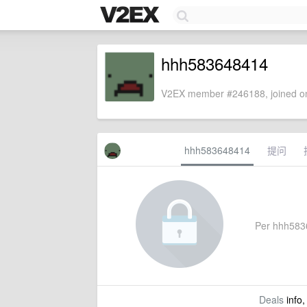
hhh583648414
V2EX member #246188, joined on
hhh583648414
提问
Per hhh58364
Deals
info,