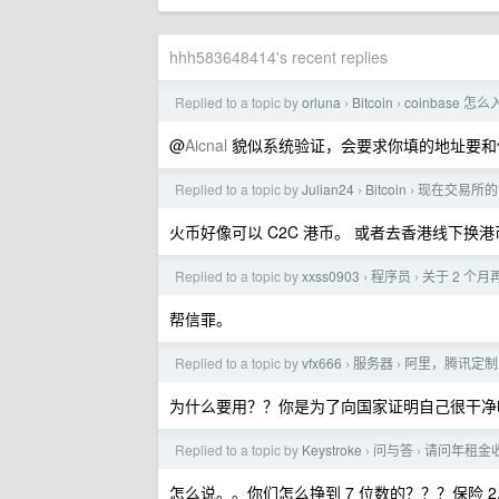
hhh583648414's recent replies
Replied to a topic by
orluna
Bitcoin
coinbase 怎
›
›
@
Aicnal
貌似系统验证，会要求你填的地址要和
Replied to a topic by
Julian24
Bitcoin
现在交易所的
›
›
火币好像可以 C2C 港币。 或者去香港线下换港
Replied to a topic by
xxss0903
程序员
关于 2 个月再 
›
›
帮信罪。
Replied to a topic by
vfx666
服务器
阿里，腾讯定制的
›
›
为什么要用？？你是为了向国家证明自己很干净
Replied to a topic by
Keystroke
问与答
请问年租金收
›
›
怎么说。。你们怎么挣到 7 位数的？？？保险 2