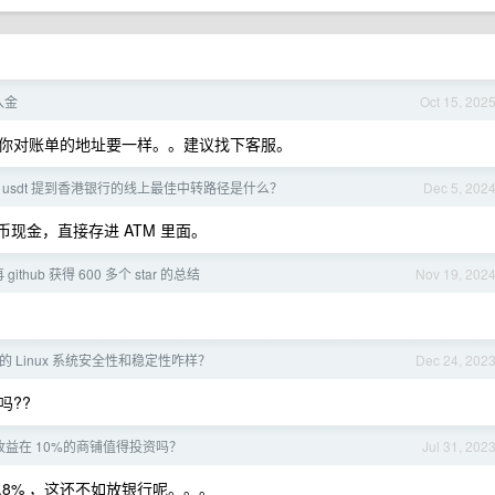
么入金
Oct 15, 202
你对账单的地址要一样。。建议找下客服。
 usdt 提到香港银行的线上最佳中转路径是什么？
Dec 5, 202
币现金，直接存进 ATM 里面。
github 获得 600 多个 star 的总结
Nov 19, 202
 Linux 系统安全性和稳定性咋样？
Dec 24, 202
吗??
益在 10%的商铺值得投资吗？
Jul 31, 202
.8% ，这还不如放银行呢。。。