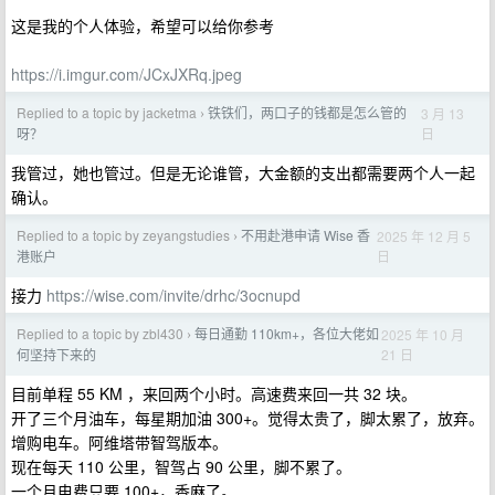
这是我的个人体验，希望可以给你参考
https://i.imgur.com/JCxJXRq.jpeg
Replied to a topic by jacketma
铁铁们，两口子的钱都是怎么管的
3 月 13
›
日
呀？
我管过，她也管过。但是无论谁管，大金额的支出都需要两个人一起
确认。
Replied to a topic by zeyangstudies
不用赴港申请 Wise 香
2025 年 12 月 5
›
日
港账户
接力
https://wise.com/invite/drhc/3ocnupd
Replied to a topic by zbl430
每日通勤 110km+，各位大佬如
2025 年 10 月
›
21 日
何坚持下来的
目前单程 55 KM ，来回两个小时。高速费来回一共 32 块。
开了三个月油车，每星期加油 300+。觉得太贵了，脚太累了，放弃。
增购电车。阿维塔带智驾版本。
现在每天 110 公里，智驾占 90 公里，脚不累了。
一个月电费只要 100+，香麻了。