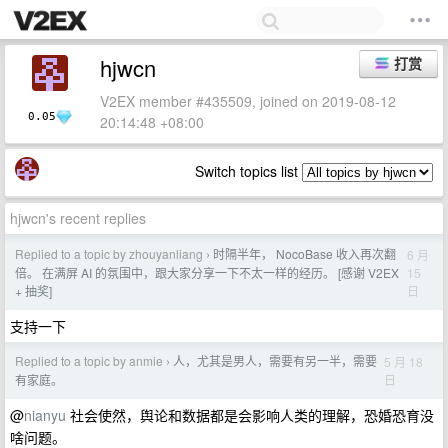
hjwcn
打赏
V2EX member #435509, joined on 2019-08-12
0.05
20:14:48 +08:00
Switch topics list
hjwcn's recent replies
Replied to a topic by zhouyanliang
时隔半年， NocoBase 收入再次翻
6 月
›
15
倍。 在满屏 AI 的氛围中，跟大家分享一下不太一样的经历。 [感谢 V2EX
日
+ 抽奖]
支持一下
Replied to a topic by anmie
人，尤其是男人，需要有另一半，需要
5 月 18
›
日
有家庭。
@
nianyu
社会使然，舆论和数据都是会影响人类的理解，恐婚恐育没
啥问题。