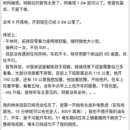
和阿维塔。特斯拉的智驾太贵了，阿维塔 1.2w 就可以了。老婆也喜
欢，于是下单。
去年 9 月落地，开到现在已经 2.3w 公里了。
体验上：
- 午休时，前排双零重力座椅很舒服，随时随地大小觉。
- 保养过一次，不到 500 。
- 目前没有遇到任何异响，车机不卡，除非用那个新出的 3D 桌面，优
化不行。
- 智驾体验，对我来说是解放双手双脚，极端场景下还是需要自己多
看看，大部分场景都不用管，目前上下班距离总共 110 公里，他开
100 公里，还有 10 公里我想加塞，他加塞犹豫，不给他开。在车上
吃着早餐，看着五哈，没有半点早上上班开车的疲惫。下班也是。
- ota 升级，是有听车主意见的，但是没有全听。。。
我的林肯目前已经完全吃灰了，就算一开始有长途补电焦虑（实际有
超充，15 分钟就可以充完走人，800V 真爽），我也不想开我的油车
了。开车，是不可能开车的。51 堵车期间在车上嚼着猪肉干刷完了一
整部电视剧，堵车已经成为不了我的困扰。