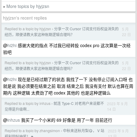
More topics by hjyjzsn
»
hjyjzsn's recent replies
Replied to a topic by hjyjzsn
分享一次 Cursor 订阅支付后权益消失的
5 月
›
22 日
经历，顺便请教大家这种账期逻辑合理吗？
@
hi2hi
感谢大佬的指点 不过我已经转投 codex pro 这次算是一次经
验吧
Replied to a topic by hjyjzsn
分享一次 Cursor 订阅支付后权益消失的
5 月
›
22 日
经历，顺便请教大家这种账期逻辑合理吗？
@
hi2hi
现在是已经过期了的状态 我找了一下 没有停止订阅入口呀 也
就是说 我必须要在结束之前 取消 结束之后 我没有支付 默认也算在周
期内 这种逻辑 太费劲了吧 codex 其他的 也是这种逻辑么
Replied to a topic by inhzus
就连 Type-C 对老用户来说都不
2023 年 9 月
›
14 日
见得是升级啊...
@
inhzus
我买了一个小米的 69 好像是 用了一年 目前还行
Replied to a topic by zhangsimon
中秋来送秋月梨😋， V 站
2023 年 9 月
›
12 日
福利回帖抽奖！🔥