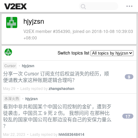
hjyjzsn
V2EX member #354390, joined on 2018-10-08 10:39:03
+08:00
Switch topics list
Cursor
•
hjyjzsn
分享一次 Cursor 订阅支付后权益消失的经历，顺
9
便请教大家这种账期逻辑合理吗？
May 29 • Lastly replied by
zhangshaohan
水深火热
•
hjyjzsn
看到中非共和国某个中国公司控制的金矿，遭到歹
徒袭击，中国员工 9 死 2 伤。 我想问问 在那种比
17
较乱的国家中国公司在那边没有自己的安保力量么
？
Mar 22, 2023 • Lastly replied by
hhh583648414