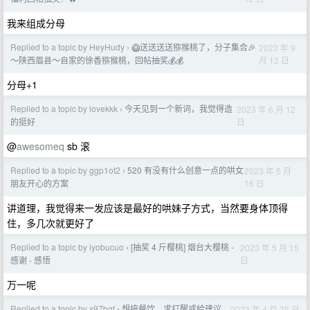
我来组成分母
Replied to a topic by HeyHudy
🥝送送送送猕猴桃了，分子集合🎉
2023 年 9
›
月 12 日
～陕西眉县～自家的徐香猕猴桃，回帖抽奖💰💰
分母+1
Replied to a topic by iovekkk
今天见到一个新词，我觉得造
2023 年 6 月 12
›
日
的挺好
@
awesomeq
sb 滚
Replied to a topic by ggp1ot2
520 有没有什么创意一点的哄女
2023 年 5 月
›
16 日
朋友开心的方案
讲道理，我觉得来一发应该是最好的哄妹子方式，当然要身体顶得
住，多几次就更好了
Replied to a topic by iyobucuo
[抽奖 4 斤樱桃] 烟台大樱桃 -
2023 年 5 月 15
›
日
感谢 - 感悟
万一呢
Replied to a topic by x97bgt
想搞餐饮，求打醒或給建议
2023 年 4 月 25 日
›