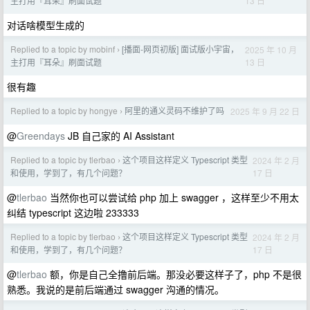
13 日
主打用『耳朵』刷面试题
对话啥模型生成的
Replied to a topic by mobinf
[播面-网页初版] 面试版小宇宙，
2025 年 10 月
›
13 日
主打用『耳朵』刷面试题
很有趣
Replied to a topic by hongye
阿里的通义灵码不维护了吗
2025 年 9 月 22 日
›
@
Greendays
JB 自己家的 AI Assistant
Replied to a topic by tlerbao
这个项目这样定义 Typescript 类型
2024 年 2 月
›
17 日
和使用，学到了，有几个问题？
@
tlerbao
当然你也可以尝试给 php 加上 swagger ，这样至少不用太
纠结 typescript 这边啦 233333
Replied to a topic by tlerbao
这个项目这样定义 Typescript 类型
2024 年 2 月
›
17 日
和使用，学到了，有几个问题？
@
tlerbao
额，你是自己全撸前后端。那没必要这样子了，php 不是很
熟悉。我说的是前后端通过 swagger 沟通的情况。