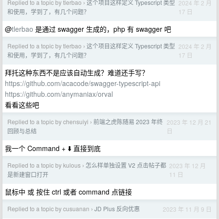
Replied to a topic by tlerbao
这个项目这样定义 Typescript 类型
2024 年 2 月
›
17 日
和使用，学到了，有几个问题？
@
tlerbao
是通过 swagger 生成的，php 有 swagger 吧
Replied to a topic by tlerbao
这个项目这样定义 Typescript 类型
2024 年 2 月
›
17 日
和使用，学到了，有几个问题？
拜托这种东西不是应该自动生成？难道还手写？
https://github.com/acacode/swagger-typescript-api
https://github.com/anymaniax/orval
看看这些吧
Replied to a topic by chensuiyi
前端之虎陈随易 2023 年终
2023 年 12 月 21
›
日
回顾与总结
我一个 Command + ⬇️ 直接到底
Replied to a topic by kulous
怎么样单独设置 V2 点击帖子都
2023 年 12 月
›
11 日
是新建窗口打开
鼠标中 或 按住 ctrl 或者 command 点链接
Replied to a topic by cusuanan
JD Plus 反向优惠
2023 年 11 月 9 日
›