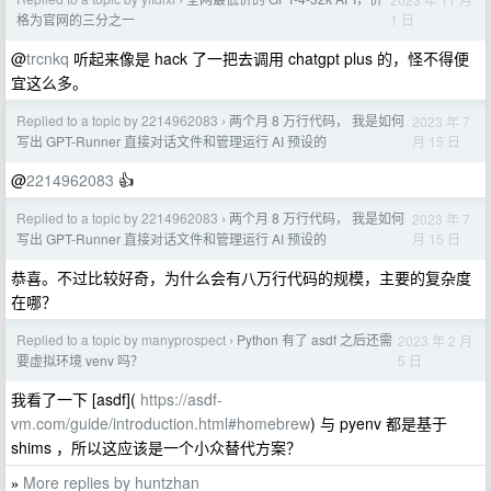
›
1 日
格为官网的三分之一
@
trcnkq
听起来像是 hack 了一把去调用 chatgpt plus 的，怪不得便
宜这么多。
Replied to a topic by 2214962083
两个月 8 万行代码， 我是如何
2023 年 7
›
月 15 日
写出 GPT-Runner 直接对话文件和管理运行 AI 预设的
@
2214962083
👍
Replied to a topic by 2214962083
两个月 8 万行代码， 我是如何
2023 年 7
›
月 15 日
写出 GPT-Runner 直接对话文件和管理运行 AI 预设的
恭喜。不过比较好奇，为什么会有八万行代码的规模，主要的复杂度
在哪？
Replied to a topic by manyprospect
Python 有了 asdf 之后还需
2023 年 2 月
›
5 日
要虚拟环境 venv 吗？
我看了一下 [asdf](
https://asdf-
vm.com/guide/introduction.html#homebrew
) 与 pyenv 都是基于
shims ，所以这应该是一个小众替代方案？
More replies by huntzhan
»