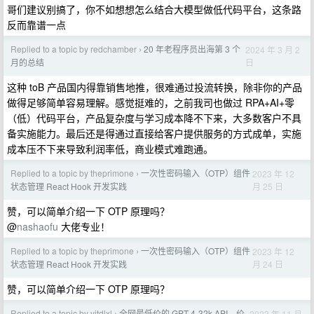
哥们建议别搞了，你不如想想怎么结合大模型做低代码平台，这条路
反而靠谱一点
Replied to a topic by redchamber
20 年老程序员出海第 3 个
2024 年 3 月 2
›
日
月的总结
这种 toB 产品国内得靠销售地推，很难通过投流转换，除非你的产品
做得足够简单容易理解。感觉挺难的，之前我司也做过 RPA+AI+零
（低）代码平台，产品复杂度与学习成本降不下来，大多数客户不具
备实施能力。最后还是得通过直接给客户提供服务的方式成单，实施
成本压不下来导致利润率低，商业模式难跑通。
Replied to a topic by theprimone
一次性密码输入（OTP）组件
2023 年 12
›
月 25 日
状态管理 React Hook 开发实践
赞，可以简单介绍一下 OTP 原理吗？
@
nashaofu
大佬专业！
Replied to a topic by theprimone
一次性密码输入（OTP）组件
2023 年 12
›
月 24 日
状态管理 React Hook 开发实践
赞，可以简单介绍一下 OTP 原理吗？
Replied to a topic by yitdlxl
全网最低价的 GPT-4-32k API，价
2023 年 11 月