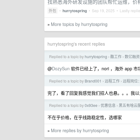
找熟悉海外研发设施的团队帮忙运维，价
外包
•
hurrytospring
•
Sep 19, 2025
• Lastly repli
More topics by hurrytospring
»
hurrytospring's recent replies
Replied to a topic by
hurrytospring
酷工作
数亿融资海外
›
›
@
DozySun
软件已经上了，nori ，海外 app
Replied to a topic by
Brand001
远程工作
远程岗位：资深
›
›
完了，看了回复我感觉我们招人也悬。。。我以为 
Replied to a topic by
0x93ee
优惠信息
黑五有啥云
›
›
不在乎价格，在乎线路稳定性，选哪家
More replies by hurrytospring
»