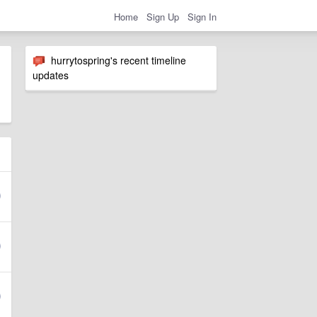
Home
Sign Up
Sign In
hurrytospring's recent timeline
updates