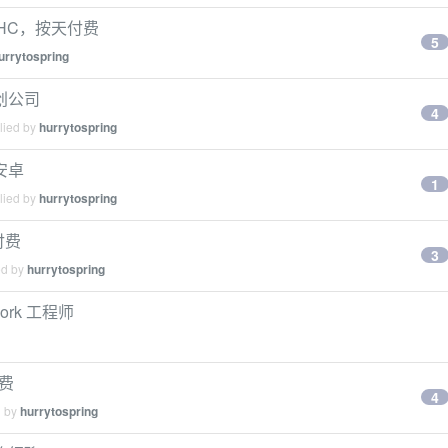
期 HC，按天付费
5
urrytospring
创公司
4
lied by
hurrytospring
安卓
1
lied by
hurrytospring
付费
3
ed by
hurrytospring
rk 工程师
付费
4
d by
hurrytospring