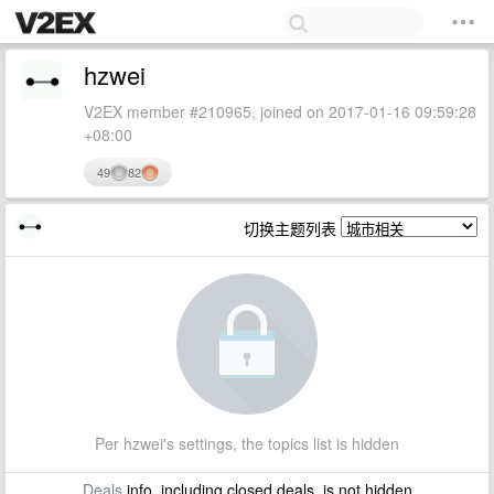
hzwei
V2EX member #210965, joined on 2017-01-16 09:59:28
+08:00
49
82
切换主题列表
Per hzwei's settings, the topics list is hidden
Deals
info, including closed deals, is not hidden