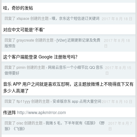
哇，奇妙的发帖
回复了 xfspace 创建的主题
噗，京东这个短信退订关键词
2017 年 8 月 18 日
›
对应中文可能是“不看”
回复了 graycreate 创建的主题
[V2er] 近期更新记录及免费
2017 年 8 月 18
›
日
版预告
这个客户端能登录 Google 注册账号吗？
回复了 pimin 创建的主题
网易云音乐一个小细节比 QQ 音乐
2017 年 8 月 15
›
日
做得要好
音乐 APP 用户之间就是喜欢互怼啊，这主题放微博上不晓得底下又有
多少人高潮了
回复了 ftp11yyy 创建的主题
安卓版京东 app 占用大量空间
2017 年 8 月 10 日
›
传送阵
http://www.apkmirror.com
回复了 oisc 创建的主题
我赌 5 毛，下半年就有《孤狼》《野
2017 年 8 月 7
›
日
狼》《飞狼》