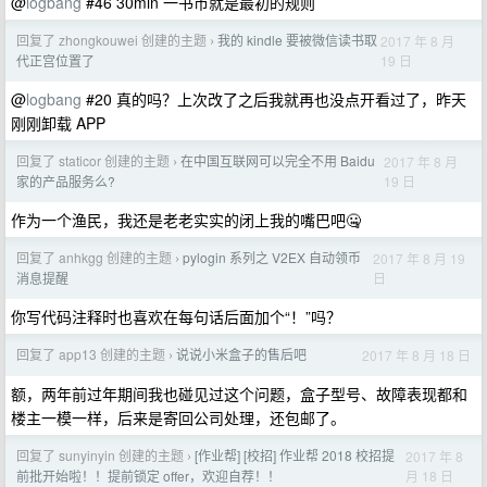
@
logbang
#46 30min 一书币就是最初的规则
回复了 zhongkouwei 创建的主题
我的 kindle 要被微信读书取
2017 年 8 月
›
19 日
代正宫位置了
@
logbang
#20 真的吗？上次改了之后我就再也没点开看过了，昨天
刚刚卸载 APP
回复了 staticor 创建的主题
在中国互联网可以完全不用 Baidu
2017 年 8 月
›
19 日
家的产品服务么?
作为一个渔民，我还是老老实实的闭上我的嘴巴吧🤐
回复了 anhkgg 创建的主题
pylogin 系列之 V2EX 自动领币
2017 年 8 月 19
›
日
消息提醒
你写代码注释时也喜欢在每句话后面加个“！”吗？
回复了 app13 创建的主题
说说小米盒子的售后吧
2017 年 8 月 18 日
›
额，两年前过年期间我也碰见过这个问题，盒子型号、故障表现都和
楼主一模一样，后来是寄回公司处理，还包邮了。
回复了 sunyinyin 创建的主题
[作业帮] [校招] 作业帮 2018 校招提
2017 年 8
›
月 18 日
前批开始啦！！提前锁定 offer，欢迎自荐！！