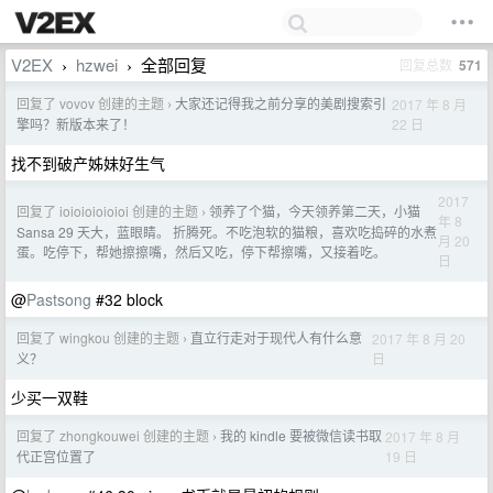
V2EX
hzwei
全部回复
回复总数
571
›
›
回复了 vovov 创建的主题
大家还记得我之前分享的美剧搜索引
2017 年 8 月
›
22 日
擎吗？新版本来了！
找不到破产姊妹好生气
2017
回复了 ioioioioioioi 创建的主题
领养了个猫，今天领养第二天，小猫
›
年 8
Sansa 29 天大，蓝眼睛。 折腾死。不吃泡软的猫粮，喜欢吃捣碎的水煮
月 20
蛋。吃停下，帮她擦擦嘴，然后又吃，停下帮擦嘴，又接着吃。
日
@
Pastsong
#32 block
回复了 wingkou 创建的主题
直立行走对于现代人有什么意
2017 年 8 月 20
›
日
义？
少买一双鞋
回复了 zhongkouwei 创建的主题
我的 kindle 要被微信读书取
2017 年 8 月
›
19 日
代正宫位置了