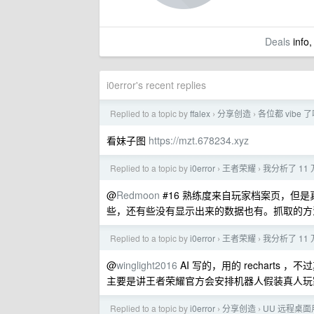
Deals
info,
i0error's recent replies
Replied to a topic by
ffalex
分享创造
各位都 vibe
›
›
看妹子图
https://mzt.678234.xyz
Replied to a topic by
i0error
王者荣耀
我分析了 1
›
›
@
Redmoon
#16 熟练度来自玩家档案页，但是
些，还有些没有显示出来的数据也有。抓取的方法
Replied to a topic by
i0error
王者荣耀
我分析了 1
›
›
@
winglight2016
AI 写的，用的 recharts 
主要是讲王者荣耀官方会安排机器人假装真人玩
Replied to a topic by
i0error
分享创造
UU 远程桌面
›
›