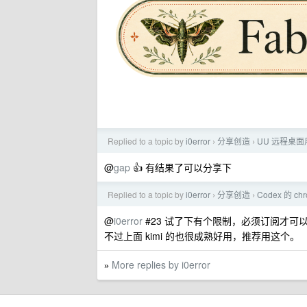
Replied to a topic by
i0error
分享创造
UU 远程桌面
›
›
@
gap
👍 有结果了可以分享下
Replied to a topic by
i0error
分享创造
Codex 的 
›
›
@
i0error
#23 试了下有个限制，必须订阅才可
不过上面 kimi 的也很成熟好用，推荐用这个。
More replies by i0error
»