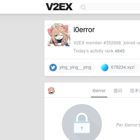
i0error
V2EX member #352668, joined on
Today's activity rank
4845
ying_ying__ying
678234.xyz/
i0error
提问
技术
Per i0error's