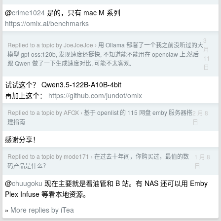
@
crime1024
是的，只有 mac M 系列
https://omlx.ai/benchmarks
3
Replied to a topic by JoeJoeJoe
用 Ollama 部署了一个我之前没听过的大
›
月
模型 gpt-oss:120b, 发现速度还挺快, 不知道能不能用在 openclaw 上.然后
11
跟 Qwen 做了一下生成速度对比, 可能不太客观.
日
试试这个？ Qwen3.5-122B-A10B-4bit
再加上这个：
https://github.com/jundot/omlx
Replied to a topic by AFOX
基于 openlist 的 115 网盘 emby 服务器搭
2 月 8
›
日
建指南
感谢分享！
Replied to a topic by mode171
在过去十年间，你购买过，最值的数
1 月 8
›
日
码产品是什么？
@
chuugoku
现在主要就是看油管和 B 站。有 NAS 还可以用 Emby
Plex Infuse 等看本地资源。
More replies by iTea
»