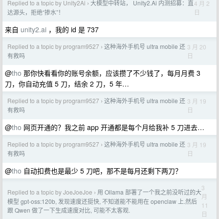
Replied to a topic by Unity2Ai
大模型中转站， Unity2.Ai 内测招募：直
4 月 2
›
日
达源头，拒绝“掺水”！
来自
unity2.ai
，我的 id 是 737
Replied to a topic by program9527
这种海外手机号 ultra mobile 还
3 月 20
›
日
有救吗
@
tho
那你快看看你的账号余额，应该攒了不少钱了，每月月费 3
刀，你自动充值 5 刀，结余 2 刀，5 年…
Replied to a topic by program9527
这种海外手机号 ultra mobile 还
3 月 19
›
日
有救吗
@
tho
网页开通的？我之前 app 开通都是每个月给我补 5 刀进去…
Replied to a topic by program9527
这种海外手机号 ultra mobile 还
3 月 19
›
日
有救吗
@
tho
自动扣费也是最少 5 刀吧，那不是每月还剩下两刀？
3
Replied to a topic by JoeJoeJoe
用 Ollama 部署了一个我之前没听过的大
›
月
模型 gpt-oss:120b, 发现速度还挺快, 不知道能不能用在 openclaw 上.然后
11
跟 Qwen 做了一下生成速度对比, 可能不太客观.
日