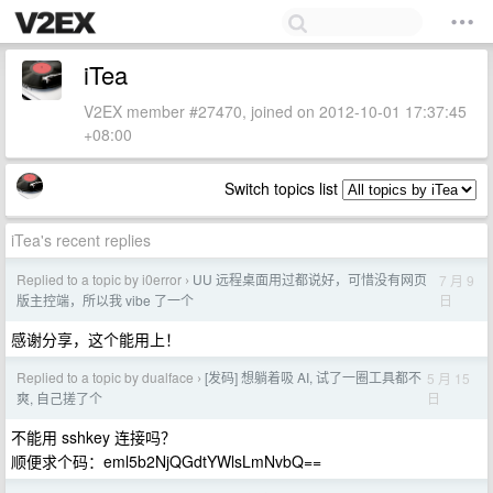
iTea
V2EX member #27470, joined on 2012-10-01 17:37:45
+08:00
Switch topics list
iTea's recent replies
Replied to a topic by i0error
UU 远程桌面用过都说好，可惜没有网页
7 月 9
›
日
版主控端，所以我 vibe 了一个
感谢分享，这个能用上！
Replied to a topic by dualface
[发码] 想躺着吸 AI, 试了一圈工具都不
5 月 15
›
日
爽, 自己搓了个
不能用 sshkey 连接吗？
顺便求个码：eml5b2NjQGdtYWlsLmNvbQ==