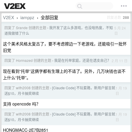
V2EX
iamppz
全部回复
回复总数
288
›
›
回复了 Srande 创建的主题
我开发了这么多游戏，也没啥热度，不知
5 月 24
›
日
道我做错了什么
这个美术风格太复古了，要不考虑擦边一下老游戏，还能吸引一批怀
旧党
回复了 Hormazed 创建的主题
我是在托举家庭，还是在透支自己？
2 月 11 日
›
现在看到“托举”这俩字都有生理上的不适了。另外，几万块钱也谈不
上什么“托举”。
回复了 wlfh2008 创建的主题
[Claude Code] 不玩套路，新用户留言就
1 月 19
›
日
送$10，月卡抽奖继续
支持 opencode 吗？
回复了 wlfh2008 创建的主题
[Claude Code] 不玩套路，新用户留言就
1 月 19
›
日
送$10，月卡抽奖继续
HONGMACC-2E7B2851