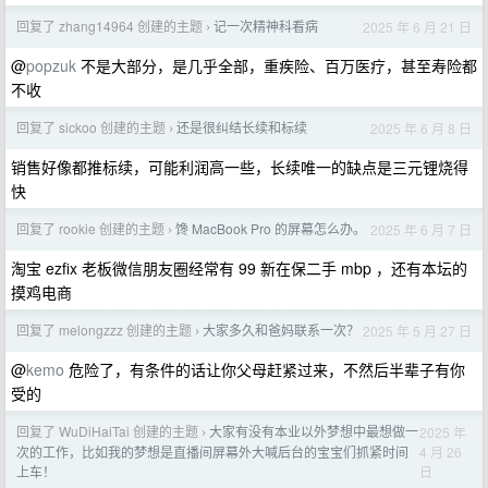
回复了 zhang14964 创建的主题
记一次精神科看病
2025 年 6 月 21 日
›
@
popzuk
不是大部分，是几乎全部，重疾险、百万医疗，甚至寿险都
不收
回复了 sickoo 创建的主题
还是很纠结长续和标续
2025 年 6 月 8 日
›
销售好像都推标续，可能利润高一些，长续唯一的缺点是三元锂烧得
快
回复了 rookie 创建的主题
馋 MacBook Pro 的屏幕怎么办。
2025 年 6 月 7 日
›
淘宝 ezfix 老板微信朋友圈经常有 99 新在保二手 mbp ，还有本坛的
摸鸡电商
回复了 melongzzz 创建的主题
大家多久和爸妈联系一次？
2025 年 5 月 27 日
›
@
kemo
危险了，有条件的话让你父母赶紧过来，不然后半辈子有你
受的
回复了 WuDiHaiTai 创建的主题
大家有没有本业以外梦想中最想做一
2025 年
›
4 月 26
次的工作，比如我的梦想是直播间屏幕外大喊后台的宝宝们抓紧时间
日
上车！