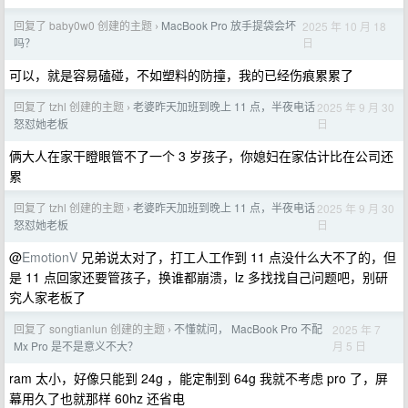
回复了 baby0w0 创建的主题
MacBook Pro 放手提袋会坏
2025 年 10 月 18
›
日
吗？
可以，就是容易磕碰，不如塑料的防撞，我的已经伤痕累累了
回复了 tzhl 创建的主题
老婆昨天加班到晚上 11 点，半夜电话
2025 年 9 月 30
›
日
怒怼她老板
俩大人在家干瞪眼管不了一个 3 岁孩子，你媳妇在家估计比在公司还
累
回复了 tzhl 创建的主题
老婆昨天加班到晚上 11 点，半夜电话
2025 年 9 月 30
›
日
怒怼她老板
@
EmotionV
兄弟说太对了，打工人工作到 11 点没什么大不了的，但
是 11 点回家还要管孩子，换谁都崩溃，lz 多找找自己问题吧，别研
究人家老板了
回复了 songtianlun 创建的主题
不懂就问， MacBook Pro 不配
2025 年 7
›
月 5 日
Mx Pro 是不是意义不大？
ram 太小，好像只能到 24g ，能定制到 64g 我就不考虑 pro 了，屏
幕用久了也就那样 60hz 还省电