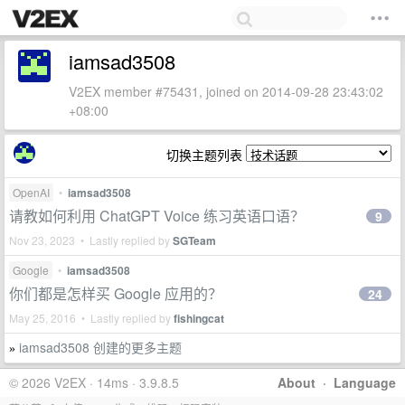
iamsad3508
V2EX member #75431, joined on 2014-09-28 23:43:02
+08:00
切换主题列表
OpenAI
•
iamsad3508
请教如何利用 ChatGPT Voice 练习英语口语？
9
Nov 23, 2023 • Lastly replied by
SGTeam
Google
•
iamsad3508
你们都是怎样买 Google 应用的？
24
May 25, 2016 • Lastly replied by
fishingcat
iamsad3508 创建的更多主题
»
© 2026 V2EX · 14ms · 3.9.8.5
About
·
Language