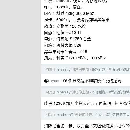
主板：b560m，便宜，内存可超频，
cpu：10850k，便宜，
内存：科赋 4x8g 3600 Mhz，
显卡：6900xt，主要考虑兼容黑苹果
散热：安耐美 120 水冷
固态：铠侠 RC10 1T
电源：海盗船 SF750 白金
机箱：机械大师 C26
黑苹果网卡：奋威 T919
风扇：利民 C12015B*2，9015B*2
回复了
hihanley
创建的主题
职场话题
听说逆向领域
›
›
@
raycool
#6 你显然是不理解楼主说的逆向
回复了
hihanley
创建的主题
职场话题
听说逆向领域
›
›
能把 12306 那几个算法还原了再说吧，抖音
回复了
madmanffff
创建的主题
生活
请问这样的夫妻
›
›
消除误会第一步，双方坐下来坦诚沟通，把你的