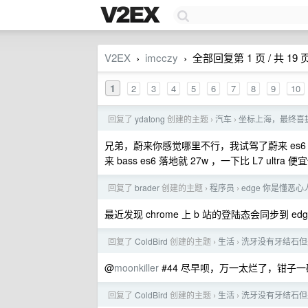
V2EX
imcczy
全部回复第 1 页 / 共 19 
›
›
1
2
3
4
5
6
7
8
9
10
回复了
ydatong
创建的主题
汽车
坐标上海，最终喜提
›
›
兄弟，蔚来你感觉哪里不行，我试驾了蔚来 es6
来 bass es6 落地就 27w ，一下比 L7 ultr
回复了
brader
创建的主题
程序员
edge 你是懂恶心
›
›
最近发现 chrome 上 b 站的登陆态会同步到 ed
回复了
ColdBird
创建的主题
生活
洗牙没有牙结石但
›
›
@
moonkiller
#44 尽早呗，万一太烂了，钳子
回复了
ColdBird
创建的主题
生活
洗牙没有牙结石但
›
›