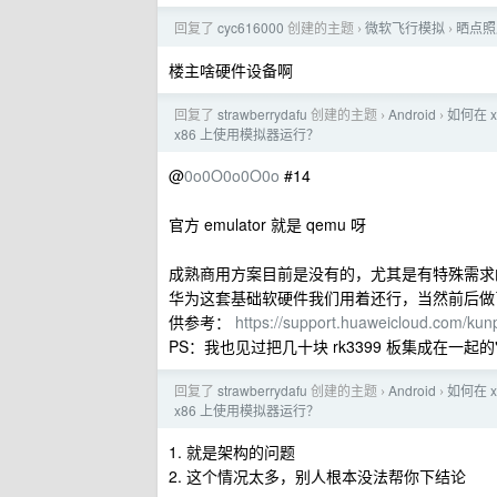
回复了
cyc616000
创建的主题
微软飞行模拟
晒点照
›
›
楼主啥硬件设备啊
回复了
strawberrydafu
创建的主题
Android
如何在 
›
›
x86 上使用模拟器运行？
@
0o0O0o0O0o
#14
官方 emulator 就是 qemu 呀
成熟商用方案目前是没有的，尤其是有特殊需求
华为这套基础软硬件我们用着还行，当然前后做
供参考：
https://support.huaweicloud.com/ku
PS：我也见过把几十块 rk3399 板集成在一起的" 
回复了
strawberrydafu
创建的主题
Android
如何在 
›
›
x86 上使用模拟器运行？
1. 就是架构的问题
2. 这个情况太多，别人根本没法帮你下结论