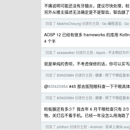
不痛说明可能还没有牙髓炎，建议尽快处理，蛀
另外从楼主描述无法确定是不是智齿，智齿龋了
回复了
MakHoCheung
创建的主题
Go 编程语言
G
›
›
AOSP 12 已经有很多 frameworks 的库用 
4 个半
回复了
seaswalker
创建的主题
Apple
不太明白为什么
›
›
就是单纯的贵呗，不考虑保修的话，你可以买丐
回复了
83f420984
创建的主题
健康
得了干眼症基本
›
›
@
83f420984
#45 那去医院眼科查一下干眼具
回复了
83f420984
创建的主题
健康
得了干眼症基本
›
›
睑板腺还有多少？我去年 6 月干眼检查只有 2
物，关灯后不看手机。已经一年没怎么用海路了
回复了
phithon
创建的主题
Android
安卓上类似 su
›
›