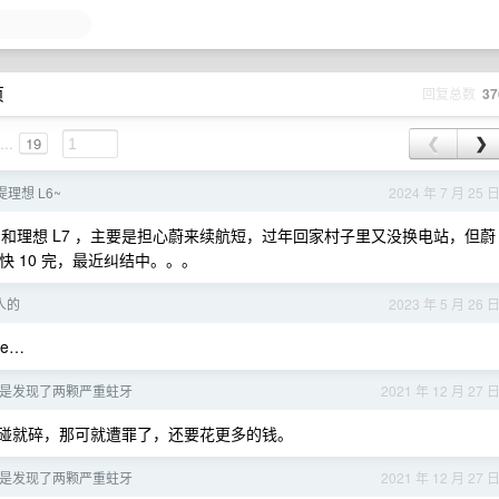
页
回复总数
37
...
19
❮
❯
理想 L6~
2024 年 7 月 25 
 和理想 L7 ，主要是担心蔚来续航短，过年回家村子里又没换电站，但蔚
a 便宜快 10 完，最近纠结中。。。
人的
2023 年 5 月 26 
ge…
是发现了两颗严重蛀牙
2021 年 12 月 27 
一碰就碎，那可就遭罪了，还要花更多的钱。
是发现了两颗严重蛀牙
2021 年 12 月 27 