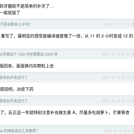
到牙髓就不是简单的补牙了…
一般就拔了
o 不是谷歌亲儿子吗？
2021 年 11 月 7 
Kotlin 重写了，最明显的感受是编译速度慢了一倍，从 11 的 2 小时变成 12 的
苹果加个 16G 内存需要加 3000 块
2021 年 10 月 20 
版回来，直接换内存颗粒上去
就告别开发这行了
2021 年 10 月 15 
体原因吧，对症下药
就告别开发这行了
2021 年 10 月 15 
/3 了，反正这一年就特别注意补充维生素 A，尽量多吃胡萝卜，芒果等食
rge 的网络调试工具推荐？
2021 年 10 月 4 