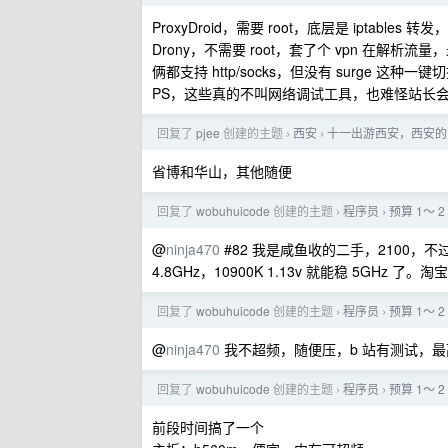
ProxyDroid，需要 root，底层是 iptable
Drony，不需要 root，套了个 vpn 在解析流
俩都支持 http/socks，但没有 surge 这种
PS，这些真的不叫网络调试工具，也难怪站长会误
回复了
pjee
创建的主题
西安
十一出游西安，西安的
›
›
省博和华山，其他随便
回复了
wobuhuicode
创建的主题
程序员
预算 1～
›
›
@
ninja470
#82 我是咸鱼收的二手，2100，不过 
4.8GHz，10900K 1.13v 就能稳 5G
回复了
wobuhuicode
创建的主题
程序员
预算 1～
›
›
@
ninja470
我不超频，随便压，b 站有测试，最高
回复了
wobuhuicode
创建的主题
程序员
预算 1～
›
›
前段时间搞了一个