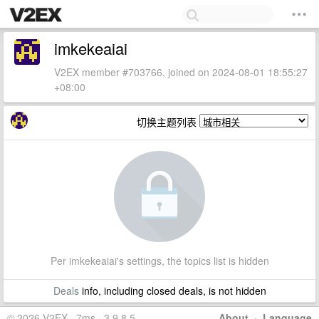
imkekeaiai
V2EX member #703766, joined on 2024-08-01 18:55:27
+08:00
切换主题列表
Per imkekeaiai's settings, the topics list is hidden
Deals
info, including closed deals, is not hidden
© 2026 V2EX · 7ms · 3.9.8.5
About
·
Language