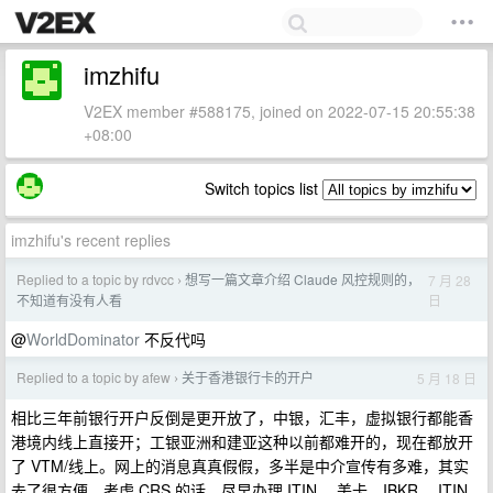
imzhifu
V2EX member #588175, joined on 2022-07-15 20:55:38
+08:00
Switch topics list
imzhifu's recent replies
Replied to a topic by rdvcc
想写一篇文章介绍 Claude 风控规则的，
7 月 28
›
日
不知道有没有人看
@
WorldDominator
不反代吗
Replied to a topic by afew
关于香港银行卡的开户
5 月 18 日
›
相比三年前银行开户反倒是更开放了，中银，汇丰，虚拟银行都能香
港境内线上直接开；工银亚洲和建亚这种以前都难开的，现在都放开
了 VTM/线上。网上的消息真真假假，多半是中介宣传有多难，其实
去了很方便。考虑 CRS 的话，尽早办理 ITIN ，美卡，IBKR ，ITIN