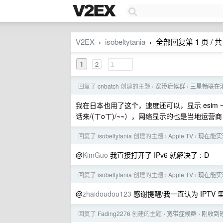
V2EX
isobeltytania
全部回复第 1 页 / 共 
›
›
1
2
回复了
cnbatch
创建的主题
宽带症候群
三星畅联在澳
›
›
我在日本也用了这个，速度还可以，显示 esim
话来/(ㄒoㄒ)/~~），网络显示的也是当地运营商
回复了
isobeltytania
创建的主题
Apple TV
现在能实
›
›
@
KimGuo
我直接打开了 IPv6 就解决了 :-D
回复了
isobeltytania
创建的主题
Apple TV
现在能实
›
›
@
zhaidoudou123
感谢提醒/我一直认为 IPTV
回复了
Fading2276
创建的主题
宽带症候群
刚收到短
›
›