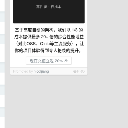
日
基于高度自研的架构，我们以 1/3 的
成本提供最多 20+ 倍的综合性能增益
日
（对比OSS、Qiniu等主流服务），让
你的项目体验得到令人艳羡的提升。
现在充值立返 20% 🎉
日
Promoted by
nicoljiang
PRO
日
日