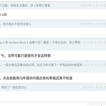
个问题，导致无法通关，求 v 友帮忙看看
2019 年 12 月 16 
-US
，显示插头不能完全插入
2019 年 12 月 12 
aptop 2 和 Surface Book 2 选哪个好？都是 1 万块左右的，求大神指
2019 年 10 月 6 
 买了亏，当然可能只是我穷才会这样想
白给，一款分期信息聚合的应用，旨在为你分期下一件商品的时候提供
2019 年 10 月 3 
，点击就能用🤔毕竟你问我白条利率我还真不知道
，体验了一周在家办公
2019 年 7 月 26 