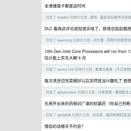
全港储值卡都是这时间
回复了
flowfire
创建的主题
游戏
最近在玩城市天际线=
›
›
DLC 看商店评论就知道买啥了，铁塔也就前期
回复了
keenking
创建的主题
问与答
因特尔的新款
›
›
10th Gen Intel Core Processors will run from 1
估计能上京东大概 6 月
回复了
renmu123
创建的主题
美酒与美食
[今日食物] 
›
›
每次洗完切完菜做好以后突然就没兴趣吃了 想想后面
回复了
ajaxfunction
创建的主题
分享发现
春雨医生
›
›
先用开出来的药相对广谱的抗菌药（你自己判断
回复了
yyh0808
创建的主题
问与答
真的有情侣圣诞
›
›
情侣的话哪天不约会？