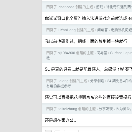
回复了
jchencode
创建的主题
游戏
神化奇兵遇到两
›
›
你试试窗口化全屏？输入法进游戏之前就选成 en
回复了
LiYanHong
创建的主题
问与答
电脑装机问题
›
›
我以前也碰到过，把线上面的胶削掉一块就行
回复了
hj1984930
创建的主题
问与答
Surface L
›
›
教
SL 是真的好看...就是配置感人，总感觉 1W
回复了
jielong
创建的主题
分享创造
24 期免息≠
›
›
有用的数据参考
感觉可以直接把花呗啊京东这些的直接设置模板
回复了
keikeizhang
创建的主题
分享发现
因为肺炎
›
›
还是想在家办公..