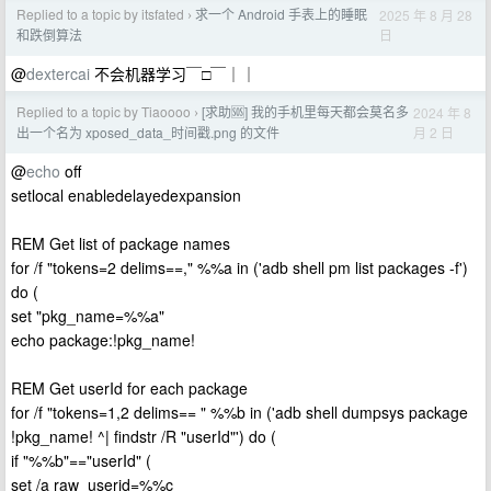
Replied to a topic by itsfated
求一个 Android 手表上的睡眠
2025 年 8 月 28
›
日
和跌倒算法
@
dextercai
不会机器学习￣□￣｜｜
Replied to a topic by Tiaoooo
[求助🆘] 我的手机里每天都会莫名多
2024 年 8
›
月 2 日
出一个名为 xposed_data_时间戳.png 的文件
@
echo
off
setlocal enabledelayedexpansion
REM Get list of package names
for /f "tokens=2 delims==," %%a in ('adb shell pm list packages -f')
do (
set "pkg_name=%%a"
echo package:!pkg_name!
REM Get userId for each package
for /f "tokens=1,2 delims== " %%b in ('adb shell dumpsys package
!pkg_name! ^| findstr /R "userId"') do (
if "%%b"=="userId" (
set /a raw_userid=%%c