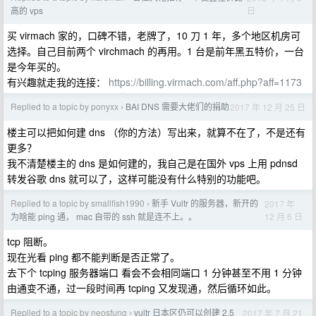
日
高的 vps
买 virmach 家的，口碑不错，老牌了，10 刀 1 年，多个地区机房可
选择。自己目前两个 virchmach 的再用。1 台是前年黑五特价，一台
是今年买的。
有兴趣就走我的连接：
https://billing.virmach.com/aff.php?aff=1173
Replied to a topic by ponyxx
BAI DNS 需要大佬们的捐助
2017 年 12 月 25 日
›
楼主可以把如何建 dns （你的方法）写出来，就算不在了，不是还有
更多？
我不清楚楼主的 dns 是如何建的，我自己是在国外 vps 上用 pdnsd
转发谷歌 dns 就可以了，这样可能没有什么特别的功能吧。
Replied to a topic by smallfish1990
新手 Vultr 的服务器，新开的
2017 年
›
12 月 6 日
为啥能 ping 通， mac 自带的 ssh 就是连不上。。
tcp 阻断。
现在光看 ping 都不能判断是否正常了。
去下个 tcping 服务器端口 看会不会相同端口 1 分钟甚至不用 1 分钟
由通变不通，过一段时间再 tcping 又发现通，然后循环如此。
Replied to a topic by neosfung
vultr 日本区仍可以创建 2.5
2017 年 7 月 21
›