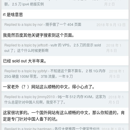
月 2 日
额， 2.5 刀 ipv4 绝版实例
rt 是啥意思
Replied to a topic by nor
随手做了一个 404 页面
2018 年 9 月 13 日
›
我竟然百度其他关键字搜索到这个页面。
Replied to a topic by jeffcott
vultr 的 VPS， 2.5 刀的显示 sold
2018 年 1
›
月 5 日
out 了；这个什么时候更新啊
已经 sold out 大半年来。
Replied to a topic by yylbfyl
不知道这个算不算车， 2 核 1G 内存
2018 年 1
›
月 5 日
25G 硬盘 100M 带宽， 3TB 流量，一年 9 刀
一家老外（？）网站这么顺畅的中文，得小心点了。
Replied to a topic by jimmy2010
9$一年 512 内存 KVM，这家为
2018 年 1
›
月 5 日
什么总是针对中国人坑啊，我受不了了。
这家很坑爹的。一个国外网站有这么顺畅的中文，那么你知道的，肯
定是专门针对中国人备下的坑。
Replied to a topic by hardman
各位大佬推荐一个便宜性价比
2018 年 1 月 5
›