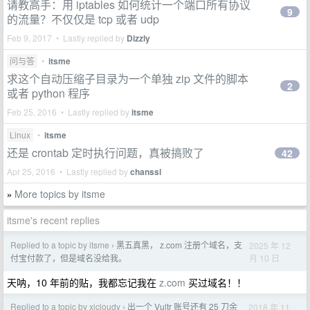
请教高手：用 iptables 如何统计一个端口所有协议
9
的流量？不仅仅是 tcp 或者 udp
Feb 9, 2017 • Lastly replied by
Dizzly
问与答
•
itsme
求这个自动压缩子目录为一个单独 zip 文件的脚本
2
或者 python 程序
Feb 25, 2016 • Lastly replied by
itsme
Linux
•
itsme
还是 crontab 定时执行问题，真被搞败了
42
Apr 25, 2016 • Lastly replied by
chanssl
More topics by itsme
»
itsme's recent replies
Replied to a topic by itsme
黑五真黑， z.com 注册个域名，支
2025 年 12
›
月 10 日
付宝付款了，但是域名没给我。
天呐，10 年前的贴，我都忘记我在
z.com
买过域名！！
Replied to a topic by xjcloudy
出一个 Vultr 账号还有 25 刀余
2018 年 11
›