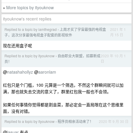
More topics by ityouknow
»
ityouknow's recent replies
Replied to a topic by iamthegrad
上周才买了宇宙最强的电视盒
2021 年 1
›
月 15 日
子，这次分享最强电视盒子配套的影视软件
现在还用盒子呢
Replied to a topic by ityouknow
自由职业大联盟，招募新成
2020 年 10 月 1
›
日
员！
@
natashahollyz
@
aaronlam
红包只是个门槛，100 元算是一个筛选，不然这个群瞬间就可以加
满，那也就失去交流的意义了，群里红包我一般也不会领。
如果任何事情你觉得都是割韭菜，那必定会一直局限在这个思维里
面，没有对错。
Replied to a topic by ityouknow
程序员相亲活动来了！
2020 年 9 月 30 日
›
@
lasuar
有点