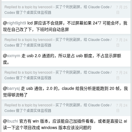
Replied to a topic by ivencooli
买了个利民副屏，给 Claude Code /
7 月 25
›
日
Codex 做了个桌面实体监视器
@
nightlight9
lcd 屏应该不会烧屏，不过屏幕如果 24*7 可能会坏，我
现在自己改了下，下班时间自动息屏
Replied to a topic by ivencooli
买了个利民副屏，给 Claude Code /
7 月 24
›
日
Codex 做了个桌面实体监视器
@
xxmym
走 usb 2.0 通道的，所以是占 usb 额度，不占显示屏额
度。
Replied to a topic by ivencooli
买了个利民副屏，给 Claude Code /
7 月 24
›
日
Codex 做了个桌面实体监视器
@
barrysj
走 usb 通信，2.0 的，claude 给我分析是能跑到 20 帧，我
觉得够流畅了
Replied to a topic by ivencooli
买了个利民副屏，给 Claude Code /
7 月 24
›
日
Codex 做了个桌面实体监视器
@
lbuzhi
官方有 win 版本，应该能自己加插件看看，或者是直接让 ai
读一下这个项目改成 windows 版本应该没问题的