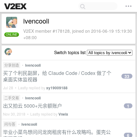
ivencooli
V2EX member #178128, joined on 2016-06-19 15:19:30
ONLINE
+08:00
Switch topics list
分享创造
•
ivencooli
买了个利民副屏，给 Claude Code / Codex 做了个
33
桌面实体监视器
Jul 28 • Lastly replied by
xy19009188
二手交易
•
ivencooli
出又拍云 5000+元余额账户
1
Nov 30, 2018 • Lastly replied by
Vneix
问与答
•
ivencooli
毕业小菜鸟想问问龙岗租房有什么攻略吗。蛋壳公
6