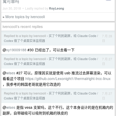
寓可靠吗
Jun 30, 2018 • Lastly replied by
RoyLeong
More topics by ivencooli
»
ivencooli's recent replies
Replied to a topic by ivencooli
买了个利民副屏，给 Claude Code /
7 月 28
›
日
Codex 做了个桌面实体监视器
@
xy19009188
#30 已经出了，可以去看一下
Replied to a topic by ivencooli
买了个利民副屏，给 Claude Code /
7 月 27
›
日
Codex 做了个桌面实体监视器
@
wises
#27 可以，原理其实就是使用 usb 推流过去屏幕渲染，可以
看看这个项目
https://github.com/Lexonight1/thermalright-trcc-linux
，我参考的韩国老哥就是用它改造的
Replied to a topic by ivencooli
买了个利民副屏，给 Claude Code /
7 月 27
›
日
Codex 做了个桌面实体监视器
@
wises
是指 vesa 支架吗，这个不行。这个本身设计的是在机箱内的
副屏，自带磁吸可以吸附到机箱的铁皮的