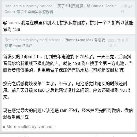
Replied to a topic by ivencooli
买了个利民副屏，给 Claude Code /
7 月 24
›
日
Codex 做了个桌面实体监视器
@
haorrs
我是在群里和别人用拼多多拼团券，拼到一个 7 折所以就能
做到 136
Replied to a topic by mariljacksoa
iPhone14pro Max 有必要
2025 年 9 月
›
18 日
换 iPhone17 吗？
首发买的 14pm 1T ，用到去年电池剩下 75%了，一天三充，后面抖
音偶尔给我推线下换电池的店，就花 198 到店换了个第三方电池，当
面看着师傅换的，也重新做了保压还有防水贴（可能是安慰贴吧）
换完之后感觉焕发第二春了，不卡了，电池感觉比刚买的时候还耐
用。前几天升级 ios26 之后也感觉没什么问题，应该还能撑到 18 出
来。
现在感觉最大的问题应该还是 ram 不够，经常拍照完回到微信，微信
就得重新加载
More replies by ivencooli
»