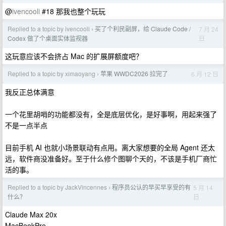
@
ivencooli
#18 那我也整个玩玩
Replied to a topic by ivencooli
买了个利民副屏，给 Claude Code /
7 月 24
›
日
Codex 做了个桌面实体监视器
这玩意应该不会挤占 Mac 的扩展屏额度吧？
Replied to a topic by ximaoyang
苹果 WWDC2026 拉完了
6 月 12 日
›
我反正总体满意
一个花里胡哨的功能都没有，全是底层优化，是好事啊，用起来强了
不是一点半点
目前手机 AI 也就小场景联动有点用。离大家想要的全局 Agent 还太
远，软件商没准备好。至于什么修个图聊个天的，不该是手机厂商忙
活的事。
Replied to a topic by JackVincennes
程序员公认的早买早享受的有
5 月 14
›
日
什么？
Claude Max 20x
MacBookPro