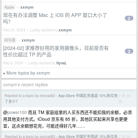
Apple
•
xxmym
现在有办法调整 Mac 上 iOS 的 APP 窗口大小了
2
吗？
Feb 21, 2024 • Lastly replied by
xxmym
问与答
•
xxmym
[2024-02] 求推荐好用的家用摄像头，目前是否有
3
性价比超过 TP 的产品
Feb 6, 2024 • Lastly replied by
flynaj
More topics by xxmym
»
xxmym's recent replies
Replied to a topic by revival83
App Store 中国区充值返 10%各位充
7 月 30
›
日
了多少？
@
power100
而且 TM 家庭组里的人买东西还不能扣我的余额，必须
用其他支付方式。iCloud 京东有 85 折，其他区买起来共享也更便
宜，这点余额想花完，可能还得好几年……
Replied to a topic by revival83
App Store 中国区充值返 10%各位充
7 月 30
›