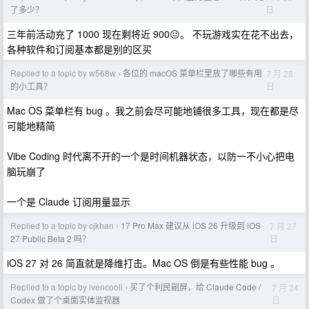
日
了多少？
三年前活动充了 1000 现在剩将近 900😐。 不玩游戏实在花不出去，
各种软件和订阅基本都是别的区买
Replied to a topic by w568w
各位的 macOS 菜单栏里放了哪些有用
7 月 28
›
日
的小工具？
Mac OS 菜单栏有 bug 。我之前会尽可能地铺很多工具，现在都是尽
可能地精简
Vibe Coding 时代离不开的一个是时间机器状态，以防一不小心把电
脑玩崩了
一个是 Claude 订阅用量显示
Replied to a topic by cjkhan
17 Pro Max 建议从 iOS 26 升级到 iOS
7 月 27
›
日
27 Public Beta 2 吗？
iOS 27 对 26 简直就是降维打击。Mac OS 倒是有些性能 bug 。
Replied to a topic by ivencooli
买了个利民副屏，给 Claude Code /
7 月 24
›
日
Codex 做了个桌面实体监视器