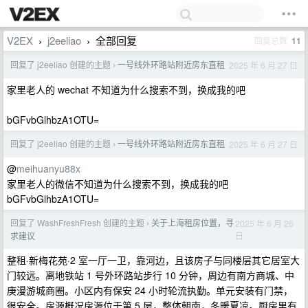
V2EX
j2eeliao
全部回复
回复总数
11
›
›
回复了 j2eeliao 创建的主题
一号线外环路站附近房东直租
2025 年 6 月 27 日
›
家里老人的 wechat 不知道为什么搜索不到，换成我的吧
bGFvbGlhbzA1OTU=
回复了 j2eeliao 创建的主题
一号线外环路站附近房东直租
2025 年 6 月 27 日
›
@
meihuanyu88x
家里老人的微信不知道为什么搜索不到，换成我的吧
bGFvbGlhbzA1OTU=
回复了 WashFreshFresh 创建的主题
关于上海租房位置，寻
2025 年 6 月 26
›
日
求建议
整租·新梅花苑·2 室一厅一卫，靠河边，且该房子与同楼层其它居室大
门较远。离地铁站 1 号外环路站步行 10 分钟，周边有南方商城、中
庚漫游城商圈。小区内有保安 24 小时轮流执勤。单元安装有门禁，
很安全。房源概况房源位于第 5 层，整体朝南，冬暖夏凉。厨房里有