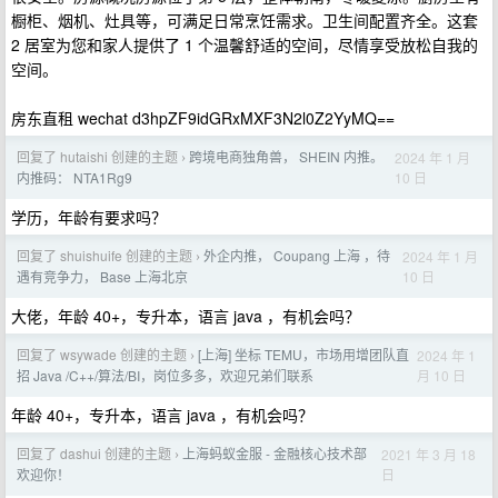
橱柜、烟机、灶具等，可满足日常烹饪需求。卫生间配置齐全。这套
2 居室为您和家人提供了 1 个温馨舒适的空间，尽情享受放松自我的
空间。
房东直租 wechat d3hpZF9idGRxMXF3N2l0Z2YyMQ==
回复了 hutaishi 创建的主题
跨境电商独角兽， SHEIN 内推。
2024 年 1 月
›
10 日
内推码： NTA1Rg9
学历，年龄有要求吗？
回复了 shuishuife 创建的主题
外企内推， Coupang 上海 ，待
2024 年 1 月
›
10 日
遇有竞争力， Base 上海北京
大佬，年龄 40+，专升本，语言 java ，有机会吗？
回复了 wsywade 创建的主题
[上海] 坐标 TEMU，市场用增团队直
2024 年 1
›
月 10 日
招 Java /C++/算法/BI，岗位多多，欢迎兄弟们联系
年龄 40+，专升本，语言 java ，有机会吗？
回复了 dashui 创建的主题
上海蚂蚁金服 - 金融核心技术部
2021 年 3 月 18
›
日
欢迎你！