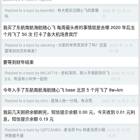
Replied to a topic by kevinfk2
有大佬买过随心飞的套餐
2020 年 12 月 31
›
日
吗
我买了东航南航海航随心飞 每周最头疼的事情就是去哪 2020 年后五
个月飞了 50 次 打卡了各大机场贵宾厅
Replied to a topic by rakuking
大家的年终奖到手了吗？还是
2020 年 12 月
›
31 日
要等到农历年再发？
要等到财年结束
Replied to a topic by MrL30716
坐标深圳，刚入手南航快乐飞
2020 年 12 月
›
28 日
2.0，有没有小伙伴一起的
今年入手了东航南航海航随心飞 base 北京 5 个月飞了 8w+km
Replied to a topic by z0ro
医保入账一分钱，有点慌
2020 年 12 月 21 日
›
我前几天刚把余额刷完，短信提示余额 0.00 元，今天收到 0.01 元利
息，短信提示余额 0.19 元
Replied to a topic by QZFCANBA
麦当劳 Pro 和麦当劳小程
2020 年 12 月
›
18 日
序数据不通