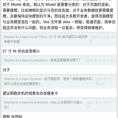
对于 Model 来说，我认为 Model 是需要分类的：对于页面的渲染，
需要建模，比如弹框的显示与否的状态值；对于业务数据就更需要建
模，且要保持这块模型的干净。而目前大多数开发者，是将页面模型
与业务模型混在一起的，Vue 文件里 data 一把梭，普通页面，简单流
程这并没有什么问题，但业务流程一旦复杂，将变得很难维护。
Replied to a topic by ian19znj
27 寸 4K 显示器怎么调分辨
2020 年 12 月 18
›
日
率都不舒服
27 寸 5k 你也会觉得小
Replied to a topic by letuslinux
我来送爱媛果冻橙了！
2020 年 12 月 17 日
›
分子
Replied to a topic by fankz
迫于脂肪肝，想买一款折叠跑步机，
2020 年 12
›
月 5 日
有什么性价比高的推荐吗？
建议把跑步机的钱拿去办张健身卡
Replied to a topic by wellhome
mac 上大家用什么输入
2020 年 11 月 30
›
日
法？
搜狗 自然码