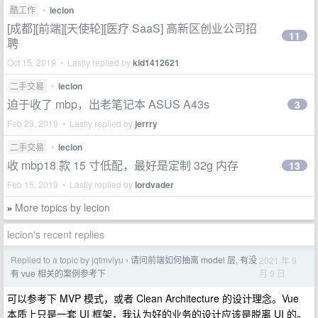
酷工作
•
lecion
[成都][前端][天使轮][医疗 SaaS] 高新区创业公司招
11
聘
Oct 15, 2019 • Lastly replied by
kid1412621
二手交易
•
lecion
迫于收了 mbp，出老笔记本 ASUS A43s
3
Feb 23, 2019 • Lastly replied by
jerrry
二手交易
•
lecion
收 mbp18 款 15 寸低配，最好是定制 32g 内存
13
Feb 15, 2019 • Lastly replied by
lordvader
More topics by lecion
»
lecion's recent replies
Replied to a topic by jqtmviyu
请问前端如何抽离 model 层, 有没
2021 年 9
›
月 9 日
有 vue 相关的案例参考下
可以参考下 MVP 模式，或者 Clean Architecture 的设计理念。Vue
本质上只是一套 UI 框架，我认为好的业务的设计应该是脱离 UI 的。