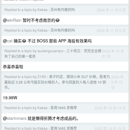
Replied to a topic by Kakaa
苏州有内推的吗
2024 年 11 月 5 日
›
@
winRain
暂时不考虑南京的😂
Replied to a topic by Kakaa
苏州有内推的吗
2024 年 11 月 5 日
›
@
cat
确实😂 不过 BOSS 那些 APP 海投有效果吗
Replied to a topic by quxiangxuanqxx
三十而立：完完全全拥
2024 年 10 月
›
21 日
有了自己的第一套房
恭喜恭喜啦
Replied to a topic by Z1R0
君子约定，猜测小米 SU7 价格，胜者为
2024 年
›
3 月 13
最贴近 3.28 公布丐版实际价格的人，参与回复的人每人送他 10 铜
日
币。
19.98W
Replied to a topic by Kakaa
家用 NAS 求推荐
2023 年 10 月 14 日
›
@
starinmars
就是懒得折腾才考虑成品的。
Replied to a topic by Kakaa
家用 NAS 求推荐
2023 年 10 月 13 日
›