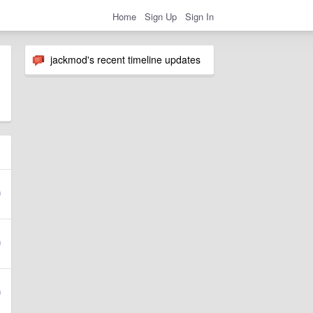
Home
Sign Up
Sign In
jackmod's recent timeline updates