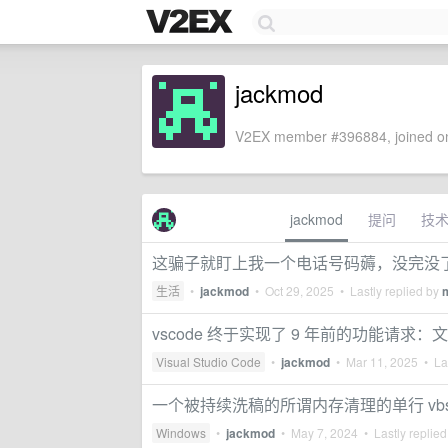
jackmod
V2EX member #396884, joined on
jackmod
提问
技
这骗子就盯上我一个电话号码薅，没完没
生活
•
jackmod
•
Oct 29, 2025
• Lastly replied by
vscode 终于实现了 9 年前的功能请求：
Visual Studio Code
•
jackmod
•
Mar 11, 2025
• Las
一个被持续洗稿的所谓内存清理的单行 vb
Windows
•
jackmod
•
May 7, 2024
• Lastly replie