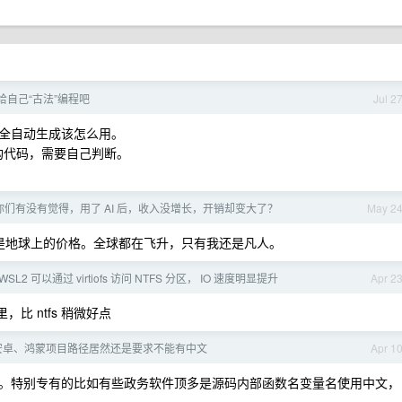
给自己“古法”编程吧
Jul 2
全自动生成该怎么用。
 重构代码，需要自己判断。
你们有没有觉得，用了 AI 后，收入没增长，开销却变大了？
May 2
不是地球上的价格。全球都在飞升，只有我还是凡人。
SL2 可以通过 virtiofs 访问 NTFS 分区， IO 速度明显提升
Apr 2
）里，比 ntfs 稍微好点
了，安卓、鸿蒙项目路径居然还是要求不能有中文
Apr 1
。特别专有的比如有些政务软件顶多是源码内部函数名变量名使用中文，