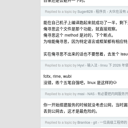
目录还是会避开一下的。
Replied to a topic by
Suger828
程序员
大伙在没有 
›
›
能在自己机子上编译跑起来就成功了一半，剩下
俺寻思这个文件是那个功能，就直接观察。
俺寻思这个 method 是对的，下个断点。
为啥能俺寻思，因为特定语言或框架都有相应特
实在俺寻思不出来的话也不要憋着，去发个 iss
Replied to a topic by
Hyvi
输入法
linxu 下 202
›
›
fcitx, rime, wubi
没错，练个五笔自强吧，linux 是这样的🐶
Replied to a topic by
mssi
NAS
有必要把内网服务
›
›
你一开始搭建服务的时候就没考虑公网，当时漏
丢到公网去，这才是最危险的。
Replied to a topic by
Branlice
git
一位高级工程师的 
›
›