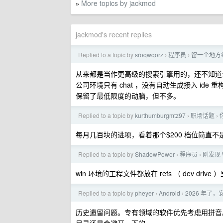
More topics by jackmod
»
jackmod's recent replies
Replied to a topic by
sroqwqorz
程序员
留一个地方
›
›
从来都是当作更高级的搜索引擎用的，还不知道
公司环境只有 chat ，没有自动生成接入 ide
保留了最低限度的动脑，但不多。
Replied to a topic by
kurthumburgmtz97
职场话题
›
›
每月几百块的进项，看着那个$200 档位简直
Replied to a topic by
ShadowPower
程序员
刚发现 W
›
›
win 环境的工程文件都放在 refs （ dev drive 
Replied to a topic by
pheyer
Android
2026 年
›
›
历史遗留问题。专有领域的软件优先考虑用拼音