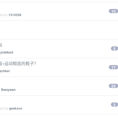
10
ied by
1314258
由
5
y
yzwduck
面+运动鞋底的鞋子？
17
izchker
23
y
Bwoywan
2
lied by
geekvcn