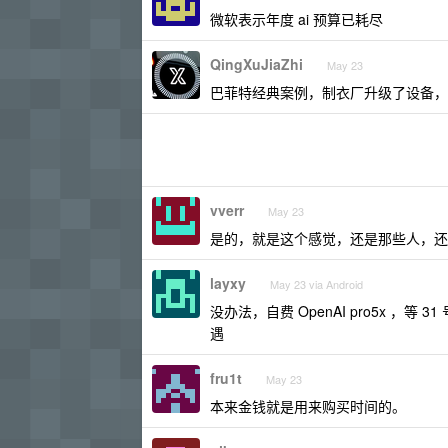
微软表示年度 ai 预算已耗尽
QingXuJiaZhi
May 23
巴菲特经典案例，制衣厂升级了设备，
vverr
May 23
是的，就是这个感觉，还是那些人，还是
layxy
May 23 via Android
没办法，自费 OpenAI pro5x ，
遇
fru1t
May 23
本来金钱就是用来购买时间的。