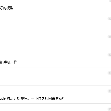
最好的模型
1
1
1
能手机一样
1
1
laude 然后开始摸鱼。一小时之后回来看就行。
1