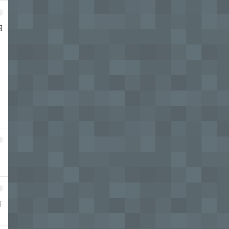
4
的
5
6
有