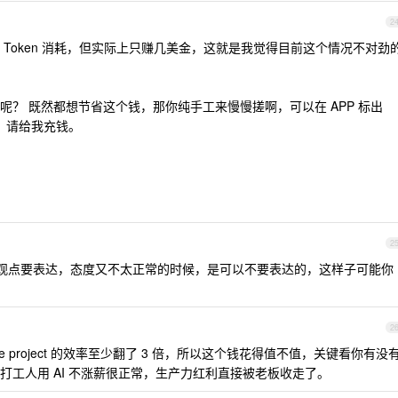
2
Token 消耗，但实际上只赚几美金，这就是我觉得目前这个情况不对劲
？ 既然都想节省这个钱，那你纯手工来慢慢搓啊，可以在 APP 标出
码，请给我充钱。
2
观点要表达，态度又不太正常的时候，是可以不要表达的，这样子可能你
2
de project 的效率至少翻了 3 倍，所以这个钱花得值不值，关键看你有没
打工人用 AI 不涨薪很正常，生产力红利直接被老板收走了。