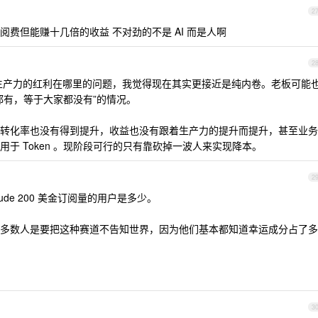
2
费但能赚十几倍的收益 不对劲的不是 AI 而是人啊
2
生产力的红利在哪里的问题，我觉得现在其实更接近是纯内卷。老板可能
都有，等于大家都没有”的情况。
转化率也没有得到提升，收益也没有跟着生产力的提升而提升，甚至业务
于 Token 。现阶段可行的只有靠砍掉一波人来实现降本。
2
laude 200 美金订阅量的用户是多少。
多数人是要把这种赛道不告知世界，因为他们基本都知道幸运成分占了多
3