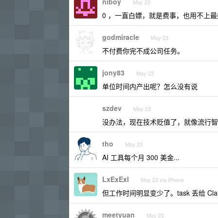
niboy
May 23
0 ，一直白嫖，就是费事，也用不上
godmiracle
May 23
不付费你完不成公司任务。
jony83
May 23
单位时间内产出呢？怎么没有说
szdev
May 23
没办法，现在技术贬值了，就像流行智
tho
May 23
AI 工具每个月 300 美金...
LxExExl
May 23 via iPhone
但工作时间明显变少了。task 丢给 C
meetyuan
May 23