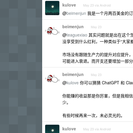
kulove
May 23 via Android
@
beimenjun
我是一个月两百美金的订阅
beimenjun
May 23
@
teaguexiao
其实问题就是出在这个
没享受到什么红利，一种类似于“大家
市场没有跟随生产力的提升对应提升，
可能进入衰退。而开支还要增加一部分用
beimenjun
May 23
@
kulove
你可以猜猜 ChatGPT 和 C
你能赚的收益那是你厉害，但是我相信
少。
有些时候再来一次，未必灵光的。
kulove
May 23 via Android