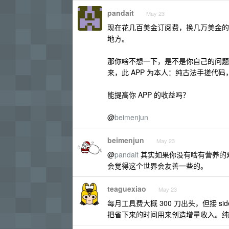
pandait
May 23
现在花几百美金订阅费，换几万美金的 
地方。
那你啥不想一下，是不是你自己的问题呢
来，此 APP 为本人：纯古法手搓代
能提高你 APP 的收益吗？
@
beimenjun
beimenjun
May 23
@
pandait
其实如果你没有啥有营养的
会觉得这个世界会友善一些的。
teaguexiao
May 23
每月工具费大概 300 刀出头，但接 si
把省下来的时间用来创造增量收入。纯