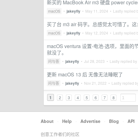
新买的 MacBook Air m3 硬盘 power cycl
macOS
•
jakeyfly
•
May 11, 2024
• Lastly replied 
买了台 m3 air 码字。总感觉太可惜了
macOS
•
jakeyfly
•
May 12, 2024
• Lastly replied 
macOS ventura 设置-电池-选项，
就没了。
问与答
•
jakeyfly
•
Jul 28, 2023
• Lastly replied by
更新 macOS 13 后 无像无法睡眠了
问与答
•
jakeyfly
•
Nov 21, 2022
• Lastly replied 
1
2
3
4
5
6
7
8
About
·
Help
·
Advertise
·
Blog
·
API
创意工作者们的社区