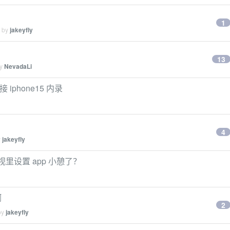
1
d by
jakeyfly
13
by
NevadaLi
 iphone15 内录
。
4
y
jakeyfly
监视里设置 app 小憩了？
啊
2
by
jakeyfly