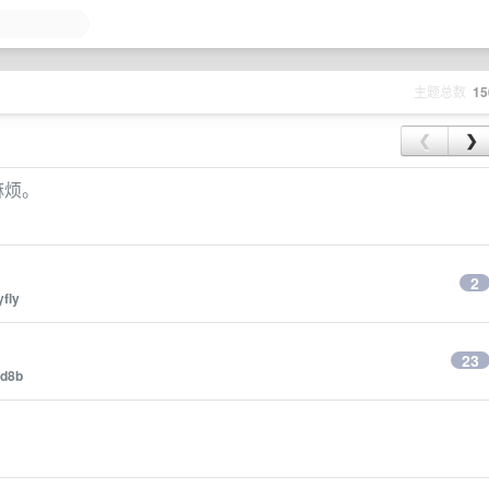
主题总数
15
❮
❯
麻烦。
2
yfly
23
d8b