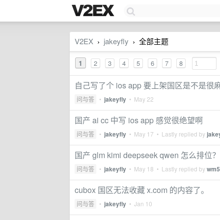
V2EX
jakeyfly
全部主题
›
›
1
2
3
4
5
6
7
8
自己写了个 ios app 要上架国区是不是很
问与答
•
jakeyfly
•
May 22
国产 ai cc 中写 ios app 感觉很绝望啊
问与答
•
jakeyfly
•
May 17
• Lastly replied by
jake
国产 glm kimi deepseek qwen 怎么排位？
问与答
•
jakeyfly
•
May 18
• Lastly replied by
wm5
cubox 国区无法收藏 x.com 的内容了。
问与答
•
jakeyfly
•
Jan 10