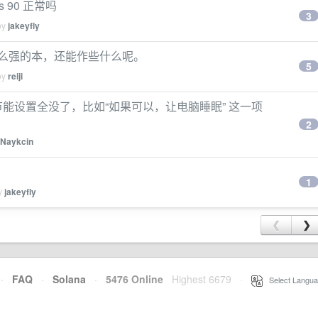
es 90 正常吗
3
by
jakeyfly
。这么强的本，还能作些什么呢。
5
by
reiji
里面的节能设置全没了，比如“如果可以，让电脑睡眠” 这一项
2
Naykcin
1
by
jakeyfly
❮
❯
·
FAQ
·
Solana
·
5476 Online
Highest 6679
·
Select Langua