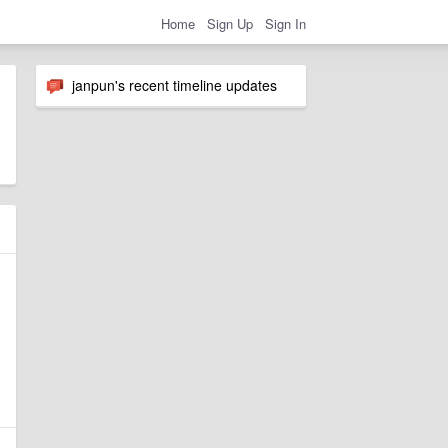
Home
Sign Up
Sign In
janpun's recent timeline updates