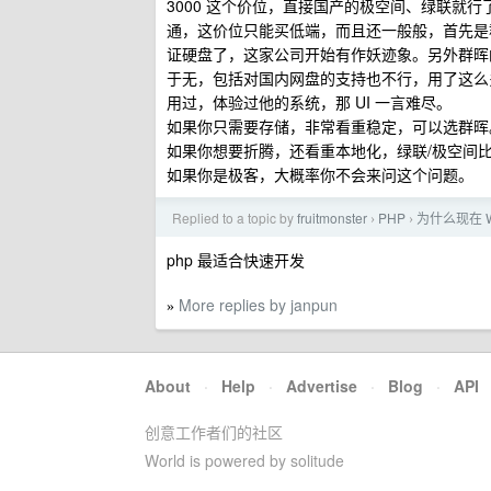
3000 这个价位，直接国产的极空间、绿联就行
通，这价位只能买低端，而且还一般般，首先是
证硬盘了，这家公司开始有作妖迹象。另外群晖
于无，包括对国内网盘的支持也不行，用了这么
用过，体验过他的系统，那 UI 一言难尽。
如果你只需要存储，非常看重稳定，可以选群晖
如果你想要折腾，还看重本地化，绿联/极空间
如果你是极客，大概率你不会来问这个问题。
Replied to a topic by
fruitmonster
PHP
为什么现在 
›
›
php 最适合快速开发
More replies by janpun
»
About
·
Help
·
Advertise
·
Blog
·
API
创意工作者们的社区
World is powered by solitude