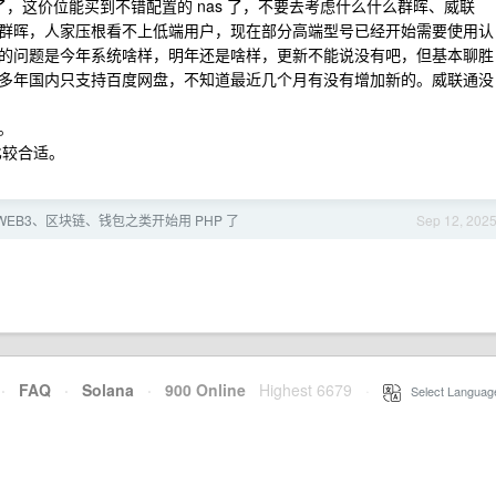
了，这价位能买到不错配置的 nas 了，不要去考虑什么什么群晖、威联
群晖，人家压根看不上低端用户，现在部分高端型号已经开始需要使用认
的问题是今年系统啥样，明年还是啥样，更新不能说没有吧，但基本聊胜
多年国内只支持百度网盘，不知道最近几个月有没有增加新的。威联通没
。
比较合适。
WEB3、区块链、钱包之类开始用 PHP 了
Sep 12, 202
·
FAQ
·
Solana
·
900 Online
Highest 6679
·
Select Languag