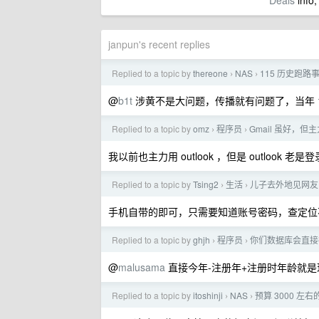
Deals
info,
janpun's recent replies
Replied to a topic by
thereone
NAS
115 历史跑路
›
›
@
b1t
涉黄不是大问题，传播就有问题了，当年 
Replied to a topic by
omz
程序员
Gmail 虽好，但主
›
›
我以前也主力用 outlook ，但是 outlook 老
Replied to a topic by
Tsing2
生活
儿子去外地见网友
›
›
手机自带的即可，只需要知道账号密码，查定位
Replied to a topic by
ghjh
程序员
你们数据库会直接
›
›
@
malusama
直接今年-注册年+注册时年龄就
Replied to a topic by
itoshinji
NAS
预算 3000 左右
›
›