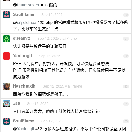
@
fruitmonster
#16 假的
SoulFlame
Sep 12, 2025
30
@
crysislinux
#25 php 的常驻模式框架如今也慢慢发展了挺多的
了，比以前的生态好一点
streamrx
Sep 12, 2025 via iPhone
31
估计都是些搞盘子的诈骗项目
Yanlongli
Sep 12, 2025
32
PHP 入门简单，好招人，开发快，可以快速验证想法
PHP 虽然性能相较于其他语言有些诟病，但实际使用并不足以
成为瓶颈
Hyschtaxjh
Sep 12, 2025 via iPhone
33
因為你看到的招聘都是盤子。。
x86
Sep 12, 2025
34
入门简单开发发，跑路了继续找人接着缝缝补补
SoulFlame
Sep 12, 2025
35
@
Yanlongli
#32 很多人是过渡担忧，不是个个公司都是互联网