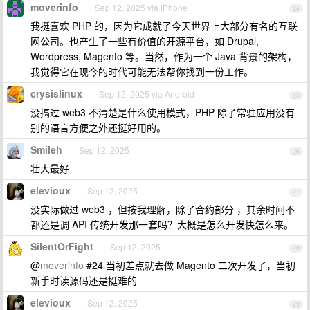
moverinfo
Sep 12, 2025 via iPhone
24
我挺喜欢 PHP 的，因为它成就了今天世界上大部分有名的互联
网公司。也产生了一些有价值的开源平台，如 Drupal,
Wordpress, Magento 等。当然，作为一个 Java 背景的架构，
我觉得它在现今的时代可能无法帮你找到一份工作。
crysislinux
Sep 12, 2025 via Android
25
没搞过 web3 不清楚是什么使用模式，PHP 除了常驻应用没有
别的语言方便之外还挺好用的。
Smileh
Sep 12, 2025
26
壮大最好
elevioux
Sep 12, 2025
27
没实际做过 web3 ，但按我理解，除了合约部分 ，其余时间不
都还是调 API 传统开发那一套吗？大概是怎么开发快怎么来。
SilentOrFight
Sep 12, 2025
28
@
moverinfo
#24 当初差点就去做 Magento 二次开发了，当初
新手时读源码还是挺难的
elevioux
Sep 12, 2025
29