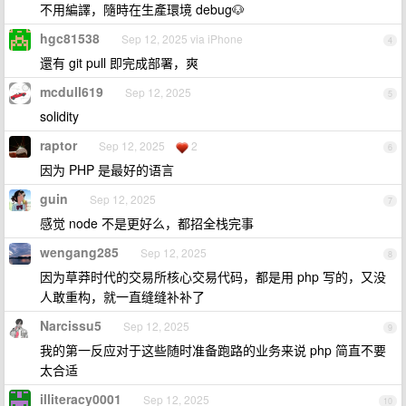
不用編譯，隨時在生產環境 debug🐶
hgc81538
Sep 12, 2025 via iPhone
4
還有 git pull 即完成部署，爽
mcdull619
Sep 12, 2025
5
solidity
raptor
Sep 12, 2025
2
6
因为 PHP 是最好的语言
guin
Sep 12, 2025
7
感觉 node 不是更好么，都招全栈完事
wengang285
Sep 12, 2025
8
因为草莽时代的交易所核心交易代码，都是用 php 写的，又没
人敢重构，就一直缝缝补补了
Narcissu5
Sep 12, 2025
9
我的第一反应对于这些随时准备跑路的业务来说 php 简直不要
太合适
illiteracy0001
Sep 12, 2025
10