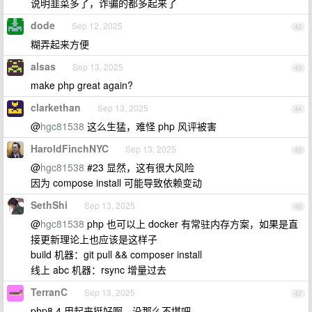
说明韭菜多了，诈骗的都多起来了
dode
Sep 12, 2025
42
糊弄起来方便
alsas
Sep 13, 2025
43
make php great again?
clarkethan
Sep 13, 2025
44
@
hgc81538
这么生猛，难怪 php 风评被害
HaroldFinchNYC
Sep 13, 2025
45
@
hgc81538
#23 显然，这有很大风险
因为 compose install 可能导致依赖变动
SethShi
Sep 13, 2025
46
@
hgc81538
php 也可以上 docker 有常驻内存方案，如果是直
接更新理论上也应该是这样子
build 机器：git pull && composer install
线上 abc 机器：rsync 增量过去
TerranC
Sep 13, 2025
47
php8.4 用起来挺好啊，没那么不堪吧