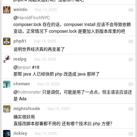
weirdo
Sep 13, 2025
48
@
HaroldFinchNYC
composer.lock 存在的话，composer install 应该不会导致依赖
变动，正常情况下 composer.lock 是要加入到版本库里的吧
php81
Sep 14, 2025
49
说明世界经济真的再变差了
realpg
Sep 15, 2025
50
@
janpun
#18
那帮 java 人已经快把 php 改造成 java 那样了
cheman
Sep 15, 2025
51
@
fruitmonster
只是调侃，可能是用了一点点，但主语言应该还
是 Ada
mightofcode
Sep 15, 2025
52
确实很好用
直接改脚本部署都不用的 还有哪个技术比 php 方便？
rickiey
Sep 15, 2025
53