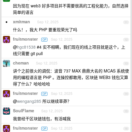
因为现在 web3 好多项目并不需要很高的工程化能力，自然选择
简单的语言
xmitman
Sep 12, 2025
11
什么！，我大 PHP 要重现荣光了吗
fruitmonster
Sep 12, 2025
OP
12
@
hgc81538
#4 实不相瞒，我们现在的线上项目就是这个，上
线只需要 git pull
cheman
Sep 12, 2025
13
讲个之前很火的调侃：波音 737 MAX 鼎鼎大名的 MCAS 系统使
用的编程语言是 PHP 。连操控都敢用，区块链 WEB3 钱包又算
得了什么？哈哈哈哈
fruitmonster
Sep 12, 2025
OP
14
@
wengang285
所以继续草莽？
SoulFlame
Sep 12, 2025
15
我曾经干区块链钱包，有活喊我
fruitmonster
Sep 12, 2025
OP
16