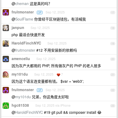
@
cheman
这是真的吗？
fruitmonster
Sep 12, 2025
OP
17
@
SoulFlame
你曾经干区块链钱包，有活喊我
janpun
Sep 12, 2025
18
php 最适合快速开发
HaroldFinchNYC
Sep 12, 2025
19
@
fruitmonster
#12 不用安装新的依赖吗
amenceliu
Sep 12, 2025
20
因为灰产大都用的 PHP, 所有做灰产的 PHP 的老人居多
my101du
Sep 12, 2025
7
21
因为这个语言连变量都有钱。 $var = 'web3';
fruitmonster
Sep 12, 2025
OP
22
@
my101du
兄弟，你这角度太好啦
hgc81538
Sep 12, 2025 via iPhone
23
@
HaroldFinchNYC
#19 git pull && composer install 😂