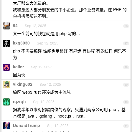
大厂那么大流量的。
我和身边大部分朋友去的中小企业，那个业务流量，连 PHP 的
单机极限都达不到。
94
Sep 12, 2025
36
某一个前司的钱包就是用 php 写的…
kxg3030
Sep 12, 2025
37
php 不需要编译 性能也足够好 有异步 有协程 有多线程 何乐不
为
keller
Sep 12, 2025
38
因为快
viking602
Sep 12, 2025
39
搞区 web3 rust 还没成为主流嘛
rqzrqh
Sep 12, 2025
40
据我半年以来对招聘岗位的观察，只遇到两家公司用 php ，基
本都是 java 、golang 、node.js 、rust 。
DonaidTrump
Sep 12, 2025
41