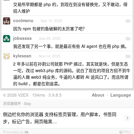
交易所早期都是 php 的，到现在到没有替换完，又不敢动，得
招人维护
coolmenu
Sep 15, 2025
54
因为 npm 包被钓鱼破解的太厉害了吧？
jobsssss
Sep 26, 2025
55
我还发现了另一个事，就是最近有些 AI agent 也在用 php 搞。
kylesean
Nov 14, 2025
56
2 年多以前在孙割公司就那 PHP 搞过，其实就是快，但是生态
一坨，改过 web3.php 库的源码。说白了现在的项目方招不到牛
逼的人做 web3 纯业务，牛逼的人都转 AI 追风口了。而且所谓
的 build ，都是在割韭菜。
© 2026 V2EX · 154ms · 3.9.8.5
About
·
Language
浏览器插件 - Stay
侧边栏化你的浏览器 支持标签页管理，用户脚本，书签同
›
步，标记广告，网页暗黑…
Promoted by
ris
PRO