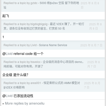
Replied to a topic by gzldc
5000 枚$v2ex 空投 留下你的地
2025 年 8 月 8
›
日
址
起飞
Replied to a topic by bigdogbigpig
最近 V2EX 赚了，开一轮打
2025 年 8
›
月 8 日
赏，请各位没有收到过打赏的留言，打赏前 50 名
1
Replied to a topic by Livid
Solana Name Service
2025 年 8 月 7 日
›
@
Livid
referral code 给一个
Replied to a topic by travelcc
企业级的消息中心项目的 demo，
2025 年 8
›
月 7 日
纯前端，可能对你有用，开源了
企业级 是什么级？
Replied to a topic by ares001
恒定乘积公式的 AMM 模型对
2025 年 8 月
›
7 日
$V2EX 价格影响
@
Livid
已添加流动性
More replies by amenceliu
»