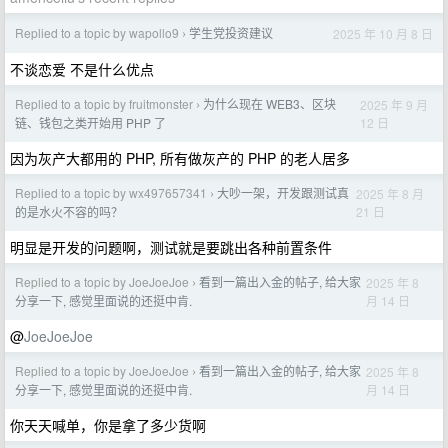
Replied to a topic by wapollo9
学生党投资建议
2025 年 10 月 8 日
›
不谈恋爱 不是什么优点
Replied to a topic by fruitmonster
为什么现在 WEB3、区块
2025 年 9 月
›
12 日
链、钱包之类开始用 PHP 了
因为灰产大都用的 PHP, 所有做灰产的 PHP 的老人居多
Replied to a topic by wx497657341
大吵一架，开发跟测试真
2025 年 8 月
›
21 日
的是水火不容的吗？
明显是开发的问题啊，测试就是要跳出各种前置条件
Replied to a topic by JoeJoeJoe
看到一篇出入金的帖子, 给大家
2025 年 8
›
月 14 日
分享一下, 感觉里面说的还挺中肯.
@
JoeJoeJoe
Replied to a topic by JoeJoeJoe
看到一篇出入金的帖子, 给大家
2025 年 8
›
月 14 日
分享一下, 感觉里面说的还挺中肯.
你天天喊单，你是拿了多少货啊