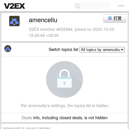
amenceliu
打赏
V2EX member #655994, joined on 2023-10-23
18:40:46 +08:00
Switch topics list
Per amenceliu's settings, the topics list is hidden
Deals
info, including closed deals, is not hidden
amenceliu's recent replies