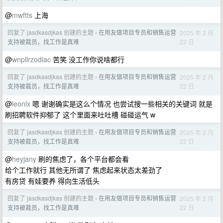
@
mwftts
上海
回复了 jasdkasdjkas 创建的主题
在用友做项目专员和销售运营
2025 年 2 月
›
22 日
支持被裁员，找工作是真难
@
wnpllrzodiac
苦笑 没工作你说啥都行
回复了 jasdkasdjkas 创建的主题
在用友做项目专员和销售运营
2025 年 2 月
›
22 日
支持被裁员，找工作是真难
@
leonlx
嗯 谢谢确实是这么个情况 也尝试搜一些相关的关键词 就是
刷招聘软件抑郁了 这个里面来吐吐槽 碰碰运气 w
回复了 jasdkasdjkas 创建的主题
在用友做项目专员和销售运营
2025 年 2 月
›
22 日
支持被裁员，找工作是真难
@
heyjany
刷的焦虑了，各个平台都会看
给个工作就行 其他无所谓了 焦虑起来状态太差劲了
有房贷 有娃要养 得向生活低头
回复了 jasdkasdjkas 创建的主题
在用友做项目专员和销售运营
2025 年 2 月
›
22 日
支持被裁员，找工作是真难