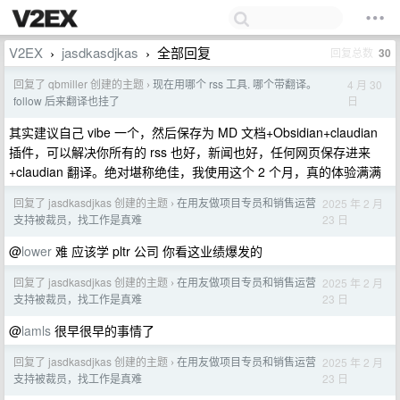
V2EX
jasdkasdjkas
全部回复
回复总数
30
›
›
回复了 qbmiller 创建的主题
现在用哪个 rss 工具. 哪个带翻译。
4 月 30
›
日
follow 后来翻译也挂了
其实建议自己 vibe 一个，然后保存为 MD 文档+Obsidian+claudian
插件，可以解决你所有的 rss 也好，新闻也好，任何网页保存进来
+claudian 翻译。绝对堪称绝佳，我使用这个 2 个月，真的体验满满
回复了 jasdkasdjkas 创建的主题
在用友做项目专员和销售运营
2025 年 2 月
›
23 日
支持被裁员，找工作是真难
@
lower
难 应该学 pltr 公司 你看这业绩爆发的
回复了 jasdkasdjkas 创建的主题
在用友做项目专员和销售运营
2025 年 2 月
›
23 日
支持被裁员，找工作是真难
@
lamls
很早很早的事情了
回复了 jasdkasdjkas 创建的主题
在用友做项目专员和销售运营
2025 年 2 月
›
23 日
支持被裁员，找工作是真难