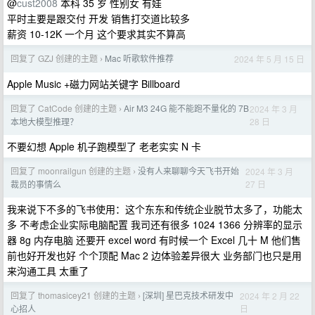
@
cust2008
本科 35 岁 性别女 有娃
平时主要是跟交付 开发 销售打交道比较多
薪资 10-12K 一个月 这个要求其实不算高
回复了 GZJ 创建的主题
Mac 听歌软件推荐
2024 年 5 月 15 日
›
Apple Music +磁力网站关键字 Billboard
回复了 CatCode 创建的主题
Air M3 24G 能不能跑不量化的 7B
2024 年 3 月
›
28 日
本地大模型推理？
不要幻想 Apple 机子跑模型了 老老实实 N 卡
回复了 moonrailgun 创建的主题
没有人来聊聊今天飞书开始
2024 年 3 月
›
27 日
裁员的事情么
我来说下不多的飞书使用：这个东东和传统企业脱节太多了，功能太
多 不考虑企业实际电脑配置 我司还有很多 1024 1366 分辨率的显示
器 8g 内存电脑 还要开 excel word 有时候一个 Excel 几十 M 他们售
前也好开发也好 个个顶配 Mac 2 边体验差异很大 业务部门也只是用
来沟通工具 太重了
回复了 thomasicey21 创建的主题
[深圳] 星巴克技术研发中
2024 年 2 月 22
›
日
心招人