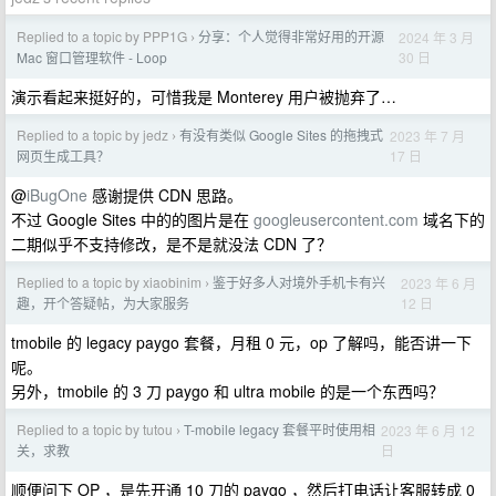
Replied to a topic by PPP1G
分享：个人觉得非常好用的开源
2024 年 3 月
›
30 日
Mac 窗口管理软件 - Loop
演示看起来挺好的，可惜我是 Monterey 用户被抛弃了…
Replied to a topic by jedz
有没有类似 Google Sites 的拖拽式
2023 年 7 月
›
17 日
网页生成工具？
@
iBugOne
感谢提供 CDN 思路。
不过 Google Sites 中的的图片是在
googleusercontent.com
域名下的
二期似乎不支持修改，是不是就没法 CDN 了？
Replied to a topic by xiaobinim
鉴于好多人对境外手机卡有兴
2023 年 6 月
›
12 日
趣，开个答疑帖，为大家服务
tmobile 的 legacy paygo 套餐，月租 0 元，op 了解吗，能否讲一下
呢。
另外，tmobile 的 3 刀 paygo 和 ultra mobile 的是一个东西吗？
Replied to a topic by tutou
T-mobile legacy 套餐平时使用相
2023 年 6 月 12
›
日
关，求教
顺便问下 OP ，是先开通 10 刀的 paygo ，然后打电话让客服转成 0