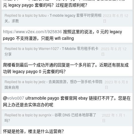
元 legacy paygo 套餐的吗？过程是否顺利呢？
Replied to a topic by tutou
T-mobile legacy 套餐平时使用相
2023 年 6 月 12
›
日
关，求教
https://www.v2ex.com/t/925836
按照这里的说法，0 元的 legacy
paygo 不支持漫游，只能用 wifi calling
Replied to a topic by Warren1027
T-Mobile 零月租手机卡
2023 年 6 月 12
›
日
分享
爬楼看到最后一个成功开通的回复是一个多月前了。近期还有朋友成
功转 legacy paygo 0 元套餐的吗？
Replied to a topic by jedz
去美国旅游，想办一张手机卡带回
2023 年 6 月 8
›
日
国来自用
@
volvo007
ultramobile paygo 套餐官网 ebay 链接打不开了。您是在
网上办还是去实体店办的呢
Replied to a topic by sungnix
谷歌 DNS 已经本地部署了
2022 年 1 月 1
›
日
吗？
怀疑是抢答，楼主是什么运营商？