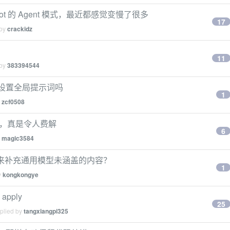
 copilot 的 Agent 模式，最近都感觉变慢了很多
17
 by
crackidz
11
 by
383394544
or 那样设置全局提示词吗
1
y
zcf0508
的功能，真是令人费解
6
y
magic3584
知识库来补充通用模型未涵盖的内容？
1
y
kongkongye
pply
25
eplied by
tangxiangpi325