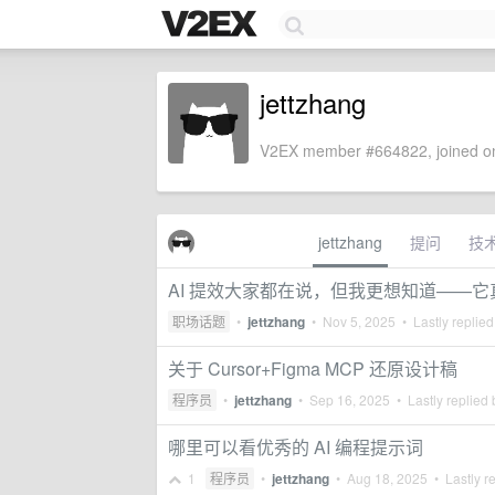
jettzhang
V2EX member #664822, joined on
jettzhang
提问
技
AI 提效大家都在说，但我更想知道——
职场话题
•
jettzhang
•
Nov 5, 2025
• Lastly replie
关于 Cursor+Figma MCP 还原设计稿
程序员
•
jettzhang
•
Sep 16, 2025
• Lastly replied
哪里可以看优秀的 AI 编程提示词
1
程序员
•
jettzhang
•
Aug 18, 2025
• Lastly r