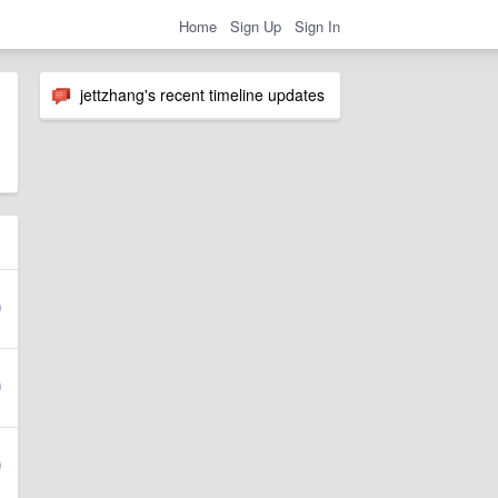
Home
Sign Up
Sign In
jettzhang's recent timeline updates