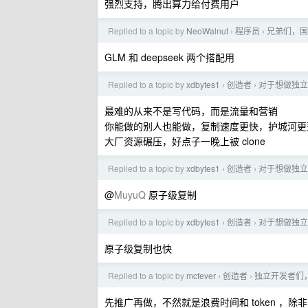
强烈支持，腾出算力给付费用户
Replied to a topic by
NeoWalnut
程序员
兄弟们，国产
›
›
GLM 和 deepseek 两个搭配用
Replied to a topic by
xdbytes1
创造者
对于想做独立
›
›
最难的从来不是写代码，而是流量和营销
你能做的别人也能做，复制速度更快，护城河更
大厂资源碾压，好点子一晚上被 clone
Replied to a topic by
xdbytes1
创造者
对于想做独立
›
›
@
MuyuQ
原子级复制
Replied to a topic by
xdbytes1
创造者
对于想做独立
›
›
原子级复制也快
Replied to a topic by
mcfever
创造者
独立开发者们
›
›
先推广再做，不然就是浪费时间和 token ，除