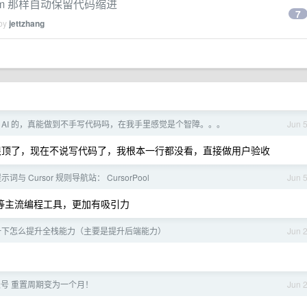
arm 那样自动保留代码缩进
7
 by
jettzhang
 AI 的，真能做到不手写代码吗，在我手里感觉是个智障。。。
Jun 
x 很顶了，现在不说写代码了，我根本一行都没看，直接做用户验收
示词与 Cursor 规则导航站： CursorPool
Jun 
rsor 等主流编程工具，更加有吸引力
一下怎么提升全栈能力（主要是提升后端能力）
Jun 
费账号 重置周期变为一个月！
Jun 