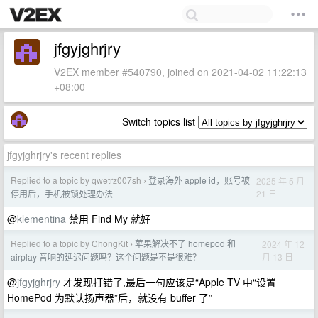
jfgyjghrjry
V2EX member #540790, joined on 2021-04-02 11:22:13
+08:00
Switch topics list
jfgyjghrjry's recent replies
Replied to a topic by qwetrz007sh
登录海外 apple id，账号被
2025 年 5 月
›
21 日
停用后，手机被锁处理办法
@
klementina
禁用 Find My 就好
Replied to a topic by ChongKit
苹果解决不了 homepod 和
2024 年 12
›
月 13 日
airplay 音响的延迟问题吗？这个问题是不是很难？
@
jfgyjghrjry
才发现打错了,最后一句应该是“Apple TV 中“设置
HomePod 为默认扬声器”后，就没有 buffer 了”