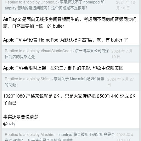
Replied to a topic by ChongKit
苹果解决不了 homepod 和
2024 年 12
›
月 10 日
airplay 音响的延迟问题吗？这个问题是不是很难？
AirPlay 2 是面向无线多房间音频而生的，考虑到不同房间音频同步问
题，自然需要加上统一的 buffer
Apple TV 中“设置 HomePod 为默认扬声器”后，就，有 buffer 了
Replied to a topic by VisualStudioCode
讲一讲苹果公司的媒
2024 年 7 月
›
19 日
体商店的复杂之处
Apple TV+会限时上架一些第三方制作的电影, 印象中仅限美区
Replied to a topic by Shinu
求解关于 Mac mini 配 2K 屏幕
2024 年 6 月 27
›
日
的问题
1920*1080 严格来说就是 2K ，只是大家传统把 2560*1440 说成 2K
了而已
事实还是要说清楚
@
czfy
Replied to a topic by Mashiro
countryd 将会被用于确定用户是否
2023 年 4
›
月 27 日
在欧洲地区，从而决定是否开放应用侧载