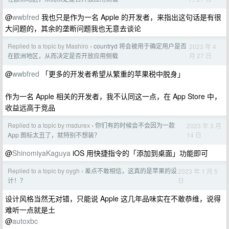
@
wwbfred
我也只是作为一名 Apple 的开发者，来指出这句话是有很
大问题的，其余的垄断问题我也无意去谈论
Replied to a topic by Mashiro
countryd 将会被用于确定用户是否
2023 年 4
›
月 27 日
在欧洲地区，从而决定是否开放应用侧载
@
wwbfred
「更多的开发者希望从繁重的苹果税中脱身」
作为一名 Apple 相关的开发者，我不认同这一点，在 App Store 中，
收益远高于竞品
Replied to a topic by msdurex
你们有的时候会不会因为一款
2023 年 3 月
›
14 日
App 图标太丑了，就特别不想装？
@
ShinomiyaKaguya
iOS 用快捷指令的「添加到桌面」功能即可
Replied to a topic by oygh
差点不敢相信，这真的是苹果的设
2023 年 1 月 5
›
日
计！？
设计风格当然无对错，只能说 Apple 这几年品味实在不敢恭维，说得
难听一点就是土
@
autoxbc