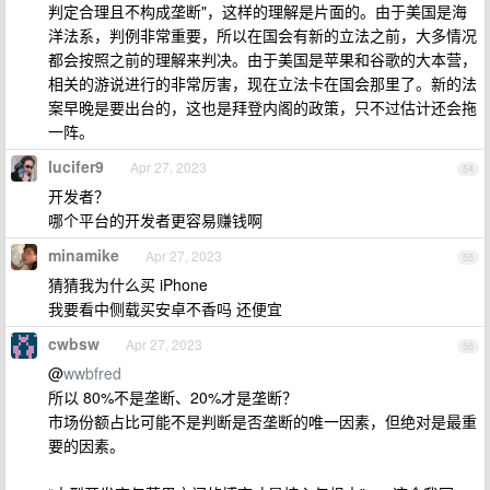
判定合理且不构成垄断"，这样的理解是片面的。由于美国是海
洋法系，判例非常重要，所以在国会有新的立法之前，大多情况
都会按照之前的理解来判决。由于美国是苹果和谷歌的大本营，
相关的游说进行的非常厉害，现在立法卡在国会那里了。新的法
案早晚是要出台的，这也是拜登内阁的政策，只不过估计还会拖
一阵。
lucifer9
Apr 27, 2023
54
开发者？
哪个平台的开发者更容易赚钱啊
minamike
Apr 27, 2023
55
猜猜我为什么买 iPhone
我要看中侧载买安卓不香吗 还便宜
cwbsw
Apr 27, 2023
56
@
wwbfred
所以 80%不是垄断、20%才是垄断？
市场份额占比可能不是判断是否垄断的唯一因素，但绝对是最重
要的因素。