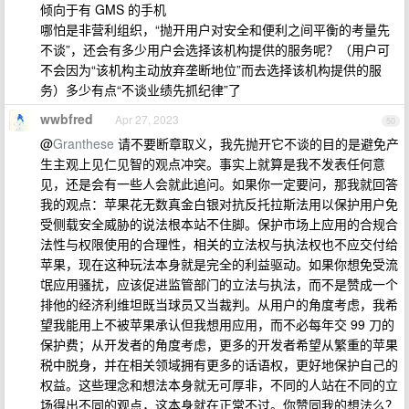
倾向于有 GMS 的手机
哪怕是非营利组织，“抛开用户对安全和便利之间平衡的考量先
不谈”，还会有多少用户会选择该机构提供的服务呢？（用户可
不会因为“该机构主动放弃垄断地位”而去选择该机构提供的服
务）多少有点“不谈业绩先抓纪律”了
wwbfred
Apr 27, 2023
50
@
Granthese
请不要断章取义，我先抛开它不谈的目的是避免产
生主观上见仁见智的观点冲突。事实上就算是我不发表任何意
见，还是会有一些人会就此追问。如果你一定要问，那我就回答
我的观点：苹果花无数真金白银对抗反托拉斯法用以保护用户免
受侧载安全威胁的说法根本站不住脚。保护市场上应用的合规合
法性与权限使用的合理性，相关的立法权与执法权也不应交付给
苹果，现在这种玩法本身就是完全的利益驱动。如果你想免受流
氓应用骚扰，应该促进监管部门的立法与执法，而不是赞成一个
排他的经济利维坦既当球员又当裁判。从用户的角度考虑，我希
望我能用上不被苹果承认但我想用应用，而不必每年交 99 刀的
保护费；从开发者的角度考虑，更多的开发者希望从繁重的苹果
税中脱身，并在相关领域拥有更多的话语权，更好地保护自己的
权益。这些理念和想法本身就无可厚非，不同的人站在不同的立
场得出不同的观点，这本身就在正常不过。你赞同我的想法么？