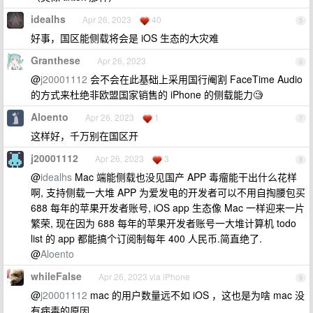
idealhs
Apr 26, 2023
40
5
好事，国区能侧载将会是 iOS 生态的大灾难
Granthese
Apr 26, 2023
6
@
j20001112
会不会在此基础上采用国行阉割 FaceTime Audio
的方式来杜绝非欧盟国家销售的 iPhone 的侧载能力🧐
Aloento
Apr 26, 2023
1
7
这样好，千万别在国区开
j20001112
Apr 26, 2023
3
8
@
idealhs
Mac 端能侧载也没见国产 APP 毒瘤能干出什么花样
啊, 支持侧载一大堆 APP 为爱发电的开发者可以不用自掏腰包买
688 每年的苹果开发者账号, iOS app 生态像 Mac 一样迎来一片
繁荣, 现在因为 688 每年的苹果开发者账号一大堆计算机 todo
list 的 app 都能搞个订阅制每年 400 人民币.简直绝了.
@
Aloento
whileFalse
Apr 26, 2023 via iPhone
9
@
j20001112
mac 的用户数量远不如 iOS ，这也是为啥 mac 没
有病毒的原因