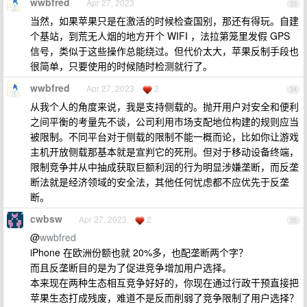
wwbfred
Apr 27, 2023
33
当然，如果苹果只是在激活的时候检查国别，那还有得玩。自建
个基站，到荒无人烟的地方开个 WIFI ，法拉第笼里发假 GPS
信号，类似于这些操作总能绕过。但代价太大，苹果反制手段也
很简单，只要使用的时候随时检测就行了。
wwbfred
Apr 27, 2023
2
34
从我个人的角度来说，我是支持侧载的。抛开用户对安全和便利
之间平衡的考量先不谈，公司利用市场支配地位构建的规则应当
被限制。不同平台对于侧载的限制不能一概而论，比如你让游戏
主机开放侧载那基本就是宣判它的死刑。但对于移动设备终端，
限制竞争并从中抽成获取巨额利润的行为明显涉嫌垄断，而反垄
断法就是经济领域的安全法，其他任何忧虑都不应优先于反垄
断。
cwbsw
Apr 27, 2023
2
35
@
wwbfred
iPhone 在欧洲份额也就 20%多，也配垄断两个字？
而且反垄断目的是为了促进竞争增加用户选择。
本来现在两种生态相互竞争好好的，你现在通过行政干预直接把
苹果生态打成残废，难道不是反而削弱了竞争限制了用户选择？