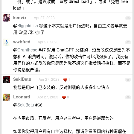
「侧」载了。建议改成「直载 direct-load 」，或者「免载 free-
load 」
kenvix
Apr 27, 2023
66
@
Biggoldfish
🤣这不本来就是用户筛选吗，自由主义者早就去
用 G/星 /米 /加了
wwbfred
Apr 27, 2023
67
@
Granthese
#47 就用 ChatGPT 总结的，没反驳仅仅是因为不
想和 AI 浪费时间。说实话，你的攻击性可比我强多了。我没有
用同样的方式反驳你只是因为我不想这样揪着话把抬杠，而不是
你说话很严谨。
SekiBetu
Apr 27, 2023
1
68
侧载是用户自己安装的，反对侧载的人多多少少沾点
Leonard
Apr 27, 2023
8
69
@
SekiBetu
#68
在应用市场、开发者、用户这三者中，用户是最弱势的。
如果你觉得用户拥有自主选择权，那请你看看国内各种毒瘤在