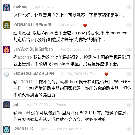
cwbsw
Apr 26, 2023
16
这样也好，让欧盟用户先上，可以观察一下是享福还是坐牢。
i0QSJ901LBPIncf5
Apr 26, 2023
2
17
细思恐极, 以后 Apple 会不会应 cn gov 的要求, 利用 countryd
判定后给 p 民强行加载反诈等等“为你好”的插件...
5evWx1D0iuQ8fb15
Apr 26, 2023 via iPhone
18
@
apo11o
我认为这个功能是必须的，检测在中国的手机只能用
云上贵州，不能切换 appstore 地区。加载反诈应该不会。
x52S60GIsMZHtJPN
Apr 26, 2023 via iPhone
2
19
@
j20001112
做不到的，就和 Intel 网卡检测是否开启 Wi-Fi 6E
一样，会扫描附近路由器的国家代码，你能改你的路由器，但你
不能改你周围的路由器
pill
Apr 26, 2023 via iPhone
20
@
ViolaH
这个可以做到的 因为只有 802.11b 才广播这个信息，
你只要初始状态诱导成功就不会改变，很影响续航
j20001112
Apr 27, 2023 via Android
21