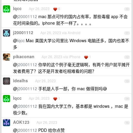
lqcc
Apr 26, 2023
6
10
@
j20001112
mac 那点可怜的国内占有率，那些毒瘤 app 不会
花时间染指的。iphone 就不一样了。。。。
j20001112
Apr 26, 2023 via Android
11
@
lqcc
Mac 美国大学公司里比 Windows 电脑还多，国内也差不
多
pikaconan
Apr 26, 2023 via iPhone
1
12
@
j20001112
你举的这个例子毫无逻辑啊，有两个用户就平摊开
发者费用了？这不是开发者吃相难看的问题？
idealhs
Apr 26, 2023
13
@
j20001112
手机是人手一部，你 mac 做得到吗😅
lqcc
Apr 26, 2023
1
14
@
j20001112
我在国内大学工作，基本都是 windows ，mac 是
极少数。
AOK123
Apr 26, 2023
15
@
j20001112
PDD 给你点赞