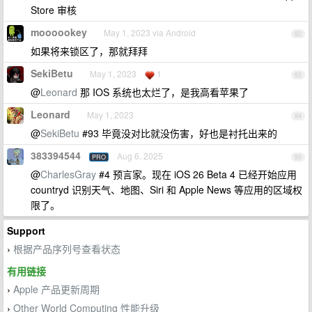
Store 审核
moooookey
May 1, 2023 via Android
92
如果将来锁区了，那就拜拜
SekiBetu
May 1, 2023
1
93
@
Leonard
那 IOS 系统也太烂了，是我高看苹果了
Leonard
May 1, 2023
94
@
SekiBetu
#93 毕竟没对比就没伤害，好也是衬托出来的
383394544
Aug 6, 2025
PRO
95
@
CharlesGray
#4 预言家。现在 iOS 26 Beta 4 已经开始应用
countryd 识别天气、地图、Siri 和 Apple News 等应用的区域权
限了。
Support
根据产品序列号查看状态
›
有用链接
Apple 产品更新周期
›
Other World Computing 性能升级
›