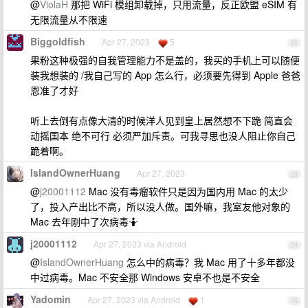
@
ViolaH
那把 WiFi 模组卸载掉，只用流量，反正欧盟 eSIM 有
无限流量从不限速
Biggoldfish
Apr 27, 2023
5
22
果粉这种极强的自我管理能力不是盖的，我买的手机上可以随便
装我想装的 /我自己写的 App 怎么行，必须要先得到 Apple 爸爸
恩准了才好
听上去倒有点像大清的时候洋人见到皇上居然想不下跪 简直会
动摇国本 绝不可行 必须严加斥责。可我寻思也没人阻止你自己
跪着啊。
IslandOwnerHuang
Apr 27, 2023
23
@
j20001112
Mac 没有毒瘤软件只是因为国内用 Mac 的太少
了，投入产出比不高，所以没人做。国外嘛，我室友他对象的
Mac 去年刚中了次病毒🤷
j20001112
Apr 27, 2023 via Android
24
@
IslandOwnerHuang
怎么中的病毒？我 Mac 用了十多年都没
中过病毒。Mac 不安全那 Windows 安卓不也是不安全
Yadomin
Apr 27, 2023 via Android
1
25