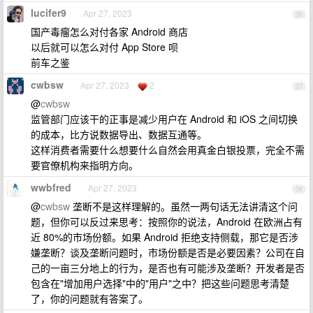
lucifer9
Apr 27, 2023
36
国产毒瘤怎么对付各家 Android 商店
以后就可以怎么对付 App Store 呗
前车之鉴
cwbsw
Apr 27, 2023
2
37
@
cwbsw
监管部门应该干的正事是减少用户在 Android 和 iOS 之间切换
的成本，比方说数据导出、数据互通等。
这样消费者需要什么想要什么自然会用真金白银投票，完全不需
要官僚机构来指明方向。
wwbfred
Apr 27, 2023
38
@
cwbsw
垄断不是这样理解的。虽然一两句话无法讲清这个问
题，但你可以反过来思考：按照你的说法，Android 在欧洲占有
近 80%的市场份额。如果 Android 拒绝支持侧载，那它是否涉
嫌垄断？谈及垄断问题时，市场份额是否是必要因素？公司在自
己的一亩三分地上的行为，是否也有可能涉及垄断？开发者是否
包含在"增加用户选择"中的"用户"之中？把这些问题思考清楚
了，你的问题就有答案了。