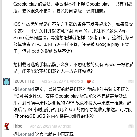
Google play 的做法：要么根本不上架 Google play ，只有侧载
版，要么很久不更新，要么给阉割版，逼你侧载。
iOS 生态优势就是在不允许侧载的条件下发展起来的，如果像安
卓这种一个开关打开就随意下载 App 的，那过不了多久 App
Store 就形同虚设，毒瘤想怎样就怎样（参考 pdd ，这种行为已
经算病毒了吧。国内市场一样不管，还是被 Google play 下架
了，但对 pdd 的影响忽略不计）。
想侧载可选的手机品牌那么多，不想侧载的只有 Apple 一根独苗
苗，能不能给不想侧载的人一点选择权呢？
j20001112
Apr 27, 2023 via Android
2
70
@
Leonard
确实，最讨厌的就是侧载的微信小红书淘宝不接入
FCM 谷歌推送。安装 Google play 版功能又不完整甚至没法
用。到时候苹果也是侧载的 APP 故意不接入苹果统一推送，必
须后台 24 小时运行占用几个 GB 的内存才能收到推送。到时候
iPhone2GB 3GB 的内存将是灾难性的体验。
lhbc
Apr 27, 2023 via Android
71
@
Leonard
这套也就在中国玩玩