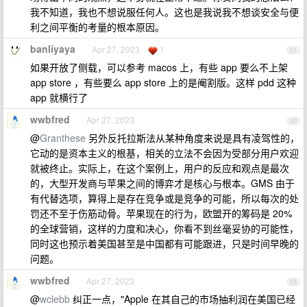
我不知道，我也不想说服任何人。这也是我说我不想谈安全与便
利之间平衡的考量的根本原因。
banliyaya
Apr 27, 2023
1
51
如果开放了侧载，可以参考 macos 上，有些 app 要么不上架
app store ，有些要么 app store 上的是阉割版。这样 pdd 这种
app 就横行了
wwbfred
Apr 27, 2023
52
@
Granthese
另外反托拉斯法从某种角度来说是具有凌驾性的，
它动的是资本主义的根基，相关的立法不会因为受部分用户欢迎
就被终止。实际上，在这个案例上，用户的反应和观点是最次
的，大型开发商与苹果之间的博弈才是核心与根本。GMS 由于
有代替选项，算得上是存在竞争或是竞争的可能，所以每次的处
罚还不至于伤筋动骨。苹果现在的行为，欧盟开的筹码是 20%
的全球营销，这样的力度和决心，你看不到丝毫妥协的可能性，
同时这也预示着美国甚至是中国都有可能跟进，只是时间早晚的
问题。
wwbfred
Apr 27, 2023
53
@
wclebb
纠正一点，"Apple 在其自己的市场抽利润在美国已经