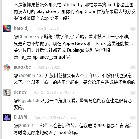
不是很懂果粉怎么那么怕 sideload ，哪怕是毒瘤 pdd 都会上国
内没人用的 play store ，那你们 App Store 作为苹果最大的分发
渠道难道国产 App 会不上吗？
haroldji
Apr 27, 2023
26
@
CharlesGray
断绝 “数字移民” 哈哈，看来技术上一点不难，
只是它想不想做了。现在 Apple News 和 TikTok 这类还能拔卡
关定位用，以后估计都弄成 Duolingo 这种综合判别
china_compliance_control 🤣
autoxbc
Apr 27, 2023
27
@
Yadomin
#25 开放侧载就会有人不上商店，不然侧载也没意
义了。全部不上商店的应用合起来，是会给用户造成抉择焦虑的
dcncy
Apr 27, 2023 via iPhone
28
@
Biggoldfish
从另一个角度来看，监管角色的存在也是很有必
要的。
EIJAM
Apr 27, 2023 via Android
29
@
j20001112
他们不会告诉你的，但我敢说 99%都是在安装病
毒时毫无顾虑地输入了 root 密码。