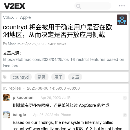
V2EX
Apple
›
countryd 将会被用于确定用户是否在欧
洲地区，从而决定是否开放应用侧载
By
Mashiro
at Apr 26, 2023 · 9486 views
文章来源：
https://9to5mac.com/2023/04/25/ios-16-restrict-features-based-on-
location/
countryd
是否
用于
文章
95 replies
•
2025-08-06 14:59:08 +08:00
pikaconan
Apr 26, 2023 via iPhone
1
侧载能有更多权限吗，还是单纯绕过 AppStore 的抽成
isingle
Apr 26, 2023 via iPhone
2
Based on our findings, the new system internally called
“countryd” was silently added with iOS 16.2, but is not being