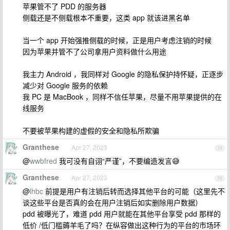
苹果管不了 PDD 的服务器
侧载还是不侧载根本不重要，这类 app 就该进黑名单
当一个 app 开始强推侧载的时候，正是用户考虑注销的时候
因为苹果并管不了公司拿用户资料做什么用途
我主力 Android ，我同样对 Google 的隐私保护持怀疑，正逐步
减少对 Google 服务的依赖
我 PC 是 MacBook ，同样不信任苹果，尽量不用苹果提供的在
线服务
不要被苹果构建的虚假的安全和隐私所欺骗
Granthese
Apr 27, 2023
74
@
wwbfred
我可没有自诩“严谨”，不要编造发言😅
Granthese
Apr 27, 2023
75
@
lhbc
前提是用户有注销后转而选择其他平台的可能（这里先不
谈这些平台是否真的会在用户注销后如实删除用户数据）
pdd 被曝光了，难道 pdd 用户就能在其他平台享受 pdd 那样的
低价 /低门槛薅羊毛了吗？在纵容做出这种行为的平台的市场环