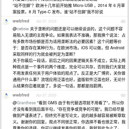
“站不住脚”？欧洲十几年前开始推 Micro-USB ，2014 年 6 月草
案投票，8 月 Type-C 发布，谁“站不住脚”我不好说
wwbfred
Apr 27, 2023
60
@
cwbsw
关于垄断的问题还是可以继续谈谈的，这个问题不容
易陷入无谓的主观争论。如果我表达不准确，那我换个说法：占
有多数市场份额是否为适用垄断法的必要因素？这个问题等价
于：是否存在某种行为，在欧洲市场，iOS 可以做，但 Android
采取同样的行为就会被判定为垄断？
关于你最后一段话，前后之间的因果逻辑关系不成立，实际上两
种观点是一个事件的两个维度，完全可以共存，否则我们大家就
不用发表任何关于用户体验的观点了。反正是大厂博弈，关你普
通用户什么事？流氓应用泛滥也好，盗版软件泛滥也好，无论什
么结果你忍着就是了，多说一句话，那都是挡箭牌。
wwbfred
Apr 27, 2023
61
@
Granthese
"看到 GMS 由于有代替选项就不用看了"，所以你
才没有看到我后面半句，"存在竞争或竞争的可能"。我已经尽量
做到严谨表述了，但终究不是写论文，说的越多越容易被断章取
义。谢谢你的回复，观点不同很正常，你选择不看也很正常，我
尊重你的选择。你可以继续发表你的观点，我就到此为止了。