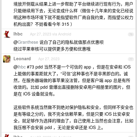
境放开侧载从结果上进一步帮助了平台继续进行现有行为，用户
只能继续用下去，无论变成什么样（微信十几年来的变化已经说
明这种市场环境下就不能指望软件厂商自我约束，而指望公权力
机构出面？不妨看看今年 315 ）
lhbc
Apr 27, 2023 via Android
76
@
Granthese
说白了自己的隐私就值那点优惠呗
绕过苹果审核可以提供更多方便和优惠哦
Leonard
Apr 27, 2023
77
@
lhbc
#73 pdd 当然不是一个可信的 app ，但是在安卓和 iOS
上能做的事差距就大了，“可信”这种事也不是非黑即白的。诚
然，在服务器端做的事苹果没法管，但是客户端 app 总是有所
收敛的。比如 pdd 曾爆出直接删除安卓用户相册里的图片，但
是在 iOS 设备就没有。
这些软件系统当然做不到绝对保护隐私和安全，但同样不安全也
是有等级之分的，我不完全信赖苹果，但是只要 iOS 比安卓安
全，就足够作为选择的理由了，自己使用上当然也会注意，比如
我压根不会安装 pdd ，无论是安卓还是 iOS 上。