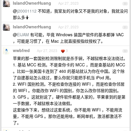
IslandOwnerHuang
Apr 27, 2023
30
@
j20001112
不知道，我室友的对象又不是我的对象，我就没问
那么多🤷
IslandOwnerHuang
Apr 27, 2023
31
@
EIJAM
有可能，毕竟 Windows 装国产软件的基本都弹 VAC
，可能是习惯了，在 Mac 上就直接按指纹授权了。
wwbfred
Apr 27, 2023
3
32
苹果的那一套国别检测限制就是杀手锏，不越狱根本没法绕过。
1. 基站 MCC 检测。不是查你卡的 MCC ，而是查基站的 MCC
。比如一张美国卡连到了 460 的基站就认为你在中国。这个除
了自建基站怎么绕过，要么你就只能把手机当 iPod 用。
2. WIFI 国别检测。不是检查你连接的 WIFI ，而是检查你邻居
的 WIFI 。你能改你 WIFI 的国别，你怎么改你邻居的国别。
3. GPS 。这就别说了，硬件软件都是人家的，苹果拿到的是第
一手数据，不越狱根本没法做假。
这套操作下来，想绕过这套系统，你不能用 WIFI ，不能用流
量，不能用 GPS 。那你还能用啥，断网单机，激活都激活不
了。