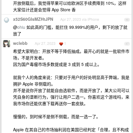
开放侧载后，我觉得苹果可以给欧洲区手续费降到 10%，这样
大家估计还是会觉得 App Store 香
x52S60GIsMZHtJPN
Apr 27, 2023 via iPhone
46
@
ohiu
如此高的门槛，能拦住 99.999%的用户，剩下的放了就
放了
wclebb
Apr 27, 2023
1
47
希望大家明白：开放不等于降低抽成。最开心的就是一批软件市
场，不是开发者。
因为国产毒瘤市场多数提成是 3 成到 5 成以上。
就我个人的角度来说：只要对于用户的好处明显高于弊端，我是
拥护 Apple 非侧载的。
并不是说你开放了就能自由选软件，而是开放了，某大公司可以
凭自身的垄断行为，强行让用户二选一。你喜欢这个游戏吗，来
我市场你还能优惠下载再送你一套皮肤。
慢慢的，到时候不是侧不侧载，而是一选一了。
Apple 在其自己的市场抽利润在美国已经判定「合理，且不构成