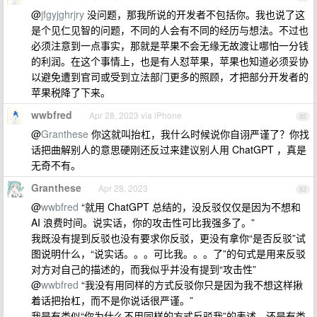
@
jfgyjghrjry
没问题，那我所说的开发者不包括你。我也说了这
是个见仁见智的问题，不同的人会有不同的经历与想法。不过也
必须注意到一点事实，那就是苹果不会无缘无故渡让哪怕一分钱
的利润。在这个事情上，也是有人怼苹果，苹果也知道必须妥协
以避免遭到官司或受到立法部门更多的照顾，才把部分开发者的
苹果税降了下来。
wwbfred
Apr 28, 2023 via iPhone
82
@
Granthese
你这就叫抬杠，我什么时候说你自诩严谨了？你找
话把曲解别人的意思硬刚还反过来建议别人用 ChatGPT ，真是
无奇不有。
Granthese
Apr 28, 2023
83
@
wwbfred
“就用 ChatGPT 总结的，没反驳仅仅是因为不想和
AI 浪费时间。说实话，你的攻击性可比我强多了。”
我既没有提到反驳也没有要求你反驳，更没有拿你“是否反驳”试
图说明什么，“说实话。。。可比我。。。了”的句式是用来反驳
对方对自己的描述的，而我似乎并没有提到“攻击性”
@
wwbfred
“我没有用同样的方式反驳你只是因为我不想这样揪
着话把抬杠，而不是你说话很严谨。”
我是有类似“你为什么不用同样的方式反驳我”的表述，还是有类