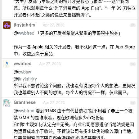
“大型开发商与苹果之间的博弈才是核心与根本”-----这个我同
意。所以就别拿什么“为了消费者的 App 自由”、“一年 99 刀独立
开发者付不起”之类的说法来当挡箭牌了。
jfgyjghrjry
Apr 27, 2023
57
@
wwbfred
「更多的开发者希望从繁重的苹果税中脱身」
作为一名 Apple 相关的开发者，我不认同这一点，在 App Store
中，收益远高于竞品
wwbfred
Apr 27, 2023
58
@
cwbsw
@
jfgyjghrjry
所以我不想讨论这个问题，我也没有说服每个人的想法，更何况
我也尊重别人不同的想法。每个人的情况不一样，仅此而已。
Granthese
Apr 27, 2023
59
@
wwbfred
看到“GMS 由于有代替选项”就不用看了🌚上一个被
禁 GMS 的是谁来着，现在欧洲有多少市场份额
和“你”主观如何认定完全无关，商业公司愿意遵守当地法规是因
为运营成本小于收益，不管该公司有多少比例的收入源自当地，
只要营利空间下降自然会选择缩减规模甚至退出