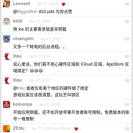
Leonard
Apr 27, 2023
6
39
@
Biggoldfish
#22 pdd 为你点赞
8355
Apr 27, 2023
40
用 ios 的主要需求就是非侧载
chiangdm
Apr 27, 2023
41
又多一个耗电的后台进程。。
lhbc
Apr 27, 2023
42
说心里话，你们真不担心硬件区域和 iCloud 区域、AppStore 区
域绑定？😃😃😃
lhbc
Apr 27, 2023
43
@
lhbc
或者仅有某个地区的硬件做了绑定
游戏玩家应该很清楚，这玩艺叫锁区
koloonps
Apr 27, 2023
44
开放应用侧载，还不如开放苹果开发者账号限制。免费版本的账
号一堆限制
ZE3kr
Apr 27, 2023 via iPhone
1
45