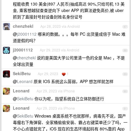
程能收费 130 美金(897 人民币)抽成高达 90%,只给司机 13 美
金, 乘客想越狱查查逆向下 uber APP 的算法避免高价,被 uber
抓到了直接封号封设备封姓名身份证号
chenzhekl
Apr 28, 2023 via Android
87
@
j20001112
哪来的数据。。。每年 PC 出货量成倍于 Mac 难
道是假的吗？
j20001112
Apr 29, 2023 via Android
88
@
chenzhekl
说的是美国大学公司里清一色的全是 Mac ，不是
全球出货量
SekiBetu
Apr 29, 2023
1
89
@
Leonard
原来 IOS 系统这么孱弱，APP 想怎样就怎样
Leonard
Apr 29, 2023 via iPhone
90
@
SekiBetu
你以为呢，指望系统自己立体防御还行
Leonard
Apr 29, 2023 via iPhone
91
@
SekiBetu
Windows 桌面系统不也就那样，病毒先不说，国产
毒瘤右下角弹窗、全家桶偷偷安装、霸占右键菜单还少了吗，一
不小心点错就完了，iOS 现在的生态环境起码有 80%靠的 App