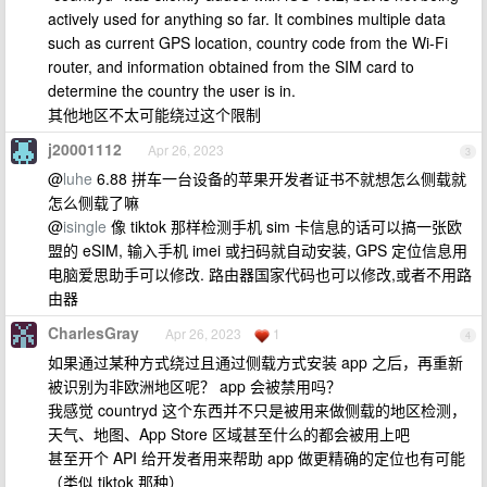
actively used for anything so far. It combines multiple data
such as current GPS location, country code from the Wi-Fi
router, and information obtained from the SIM card to
determine the country the user is in.
其他地区不太可能绕过这个限制
j20001112
Apr 26, 2023
3
@
luhe
6.88 拼车一台设备的苹果开发者证书不就想怎么侧载就
怎么侧载了嘛
@
isingle
像 tiktok 那样检测手机 sim 卡信息的话可以搞一张欧
盟的 eSIM, 输入手机 imei 或扫码就自动安装, GPS 定位信息用
电脑爱思助手可以修改. 路由器国家代码也可以修改,或者不用路
由器
CharlesGray
Apr 26, 2023
1
4
如果通过某种方式绕过且通过侧载方式安装 app 之后，再重新
被识别为非欧洲地区呢？ app 会被禁用吗？
我感觉 countryd 这个东西并不只是被用来做侧载的地区检测，
天气、地图、App Store 区域甚至什么的都会被用上吧
甚至开个 API 给开发者用来帮助 app 做更精确的定位也有可能
（类似 tiktok 那种）