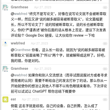
Granthese
Apr 27, 2023
62
@
wwbfred
“终究不是写论文”，好像在说写论文就不会被断章取
义一样，然后又讲“说的越多越容易被断章取义”，论文篇幅更
长，所以不写论文了？说的短被断章取义，说的长也被断章取
义。你的“严谨表述”被你后面的话从根本上否定，建议下次发表
评论贴个 Google Doc 链接，让大伙给你 review 一下哈
wwbfred
Apr 27, 2023
63
@
Granthese
你看，这么长一段话，就因为"说的越多越容易被
断章取义"前面省略了"所以"两个字，就被解释成这样了。好吧，
我的错，你是对的。
Granthese
Apr 27, 2023
64
@
wwbfred
如果你和别人交流想法（而非试图说服对方或者寻求
旁观者的认同）需要不断给自己的发言打补丁的话，那么你从一
开始就使你的想法让其他人不得不以有色眼镜来看待，下次评论
前可以试试让 ChatGPT 帮你总结下概要🤓
est
Apr 27, 2023
65
侧载 这名字就是歧视。自己的设备，自己折腾，怎么成了