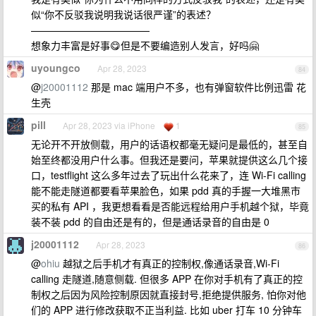
似“你不反驳我说明我说话很严谨”的表述？
————————————
想象力丰富是好事😋但是不要编造别人发言，好吗🤗
uyoungco
Apr 28, 2023
84
@
j20001112
那是 mac 端用户不多，也有弹窗软件比例迅雷 花
生壳
pill
Apr 28, 2023 via iPhone
1
85
无论开不开放侧载，用户的话语权都毫无疑问是最低的，甚至自
始至终都没用户什么事。但我还是要问，苹果就提供这么几个接
口，testflight 这么多年过去了玩出什么花来了，连 Wi-Fi calling
能不能走隧道都要看苹果脸色，如果 pdd 真的手握一大堆黑市
买的私有 API ，我更想看看是否能远程给用户手机越个狱，毕竟
装不装 pdd 的自由还是有的，但是通话录音的自由是 0
j20001112
Apr 28, 2023
86
@
ohiu
越狱之后手机才有真正的控制权,像通话录音,Wi-Fi
calling 走隧道,随意侧载. 但很多 APP 在你对手机有了真正的控
制权之后因为风险控制原因就直接封号,拒绝提供服务, 怕你对他
们的 APP 进行修改获取不正当利益. 比如 uber 打车 10 分钟车