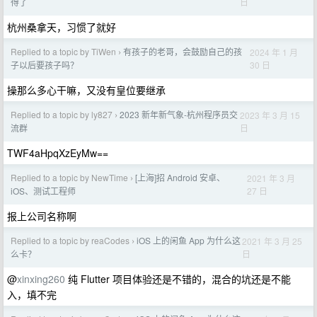
日
得了
杭州桑拿天，习惯了就好
Replied to a topic by TiWen
有孩子的老哥，会鼓励自己的孩
2024 年 1 月
›
30 日
子以后要孩子吗？
操那么多心干嘛，又没有皇位要继承
Replied to a topic by ly827
2023 新年新气象-杭州程序员交
2023 年 3 月 15
›
日
流群
TWF4aHpqXzEyMw==
Replied to a topic by NewTime
[上海]招 Android 安卓、
2021 年 3 月
›
27 日
iOS、测试工程师
报上公司名称啊
Replied to a topic by reaCodes
iOS 上的闲鱼 App 为什么这
2021 年 3 月 25
›
日
么卡？
@
xinxing260
纯 Flutter 项目体验还是不错的，混合的坑还是不能
入，填不完